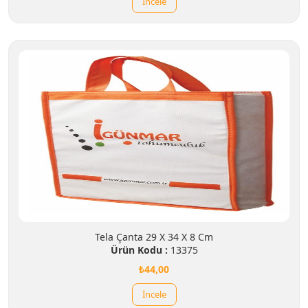
İncele
Tela Çanta 29 X 34 X 8 Cm
Ürün Kodu :
13375
₺44,00
İncele