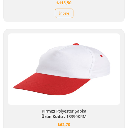
₺115,50
İncele
Kırmızı Polyester Şapka
Ürün Kodu :
13390KRM
₺62,70