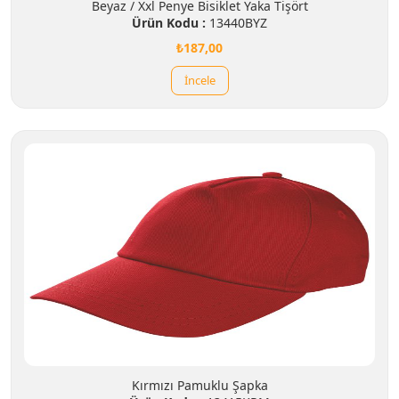
Beyaz / Xxl Penye Bisiklet Yaka Tişört
Ürün Kodu :
13440BYZ
₺187,00
İncele
Kırmızı Pamuklu Şapka