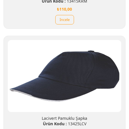
Ürün Kodu :
13415KRM
₺110,00
İncele
Lacivert Pamuklu Şapka
Ürün Kodu :
13425LCV