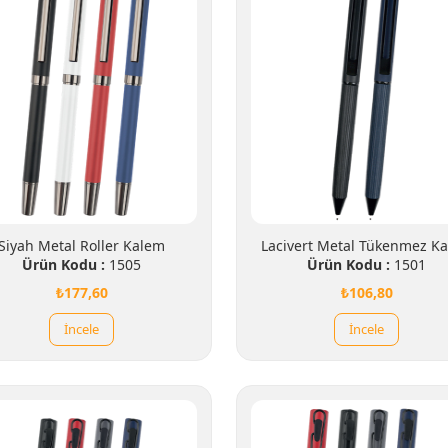
Siyah Metal Roller Kalem
Lacivert Metal Tükenmez K
Ürün Kodu :
1505
Ürün Kodu :
1501
₺177,60
₺106,80
İncele
İncele