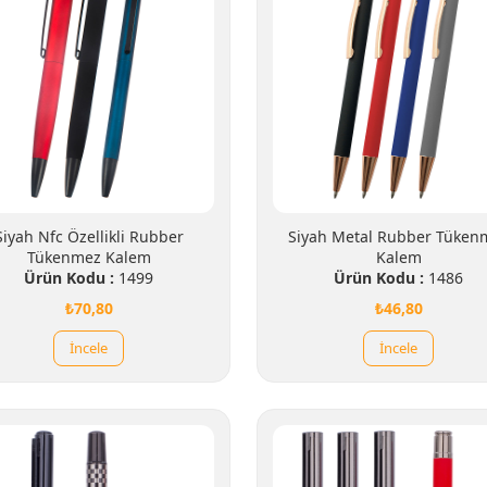
Siyah Nfc Özellikli Rubber
Siyah Metal Rubber Tüken
Tükenmez Kalem
Kalem
Ürün Kodu :
1499
Ürün Kodu :
1486
₺70,80
₺46,80
İncele
İncele