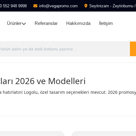
0 552 948 9998
info@vegapromo.com
Seyitnizam - Zeytinburnu /
Ürünler
Referanslar
Hakkımızda
İletişim
arı 2026 ve Modelleri
a hatırlatın! Logolu, özel tasarım seçenekleri mevcut. 2026 promosy