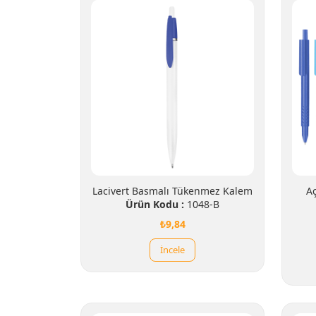
Lacivert Basmalı Tükenmez Kalem
A
Ürün Kodu :
1048-B
₺9,84
İncele