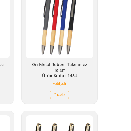
ez
Gri Metal Rubber Tükenmez
Kalem
Ürün Kodu :
1484
₺44,40
İncele