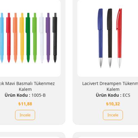
çık Mavi Basmalı Tükenmez
Lacivert Dreampen Tüken
Kalem
Kalem
Ürün Kodu :
1005-B
Ürün Kodu :
ECS
₺11,88
₺10,32
İncele
İncele