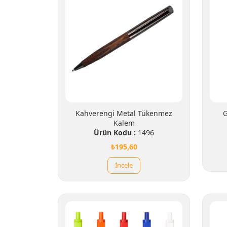
Kahverengi Metal Tükenmez
G
Kalem
Ürün Kodu :
1496
₺195,60
İncele