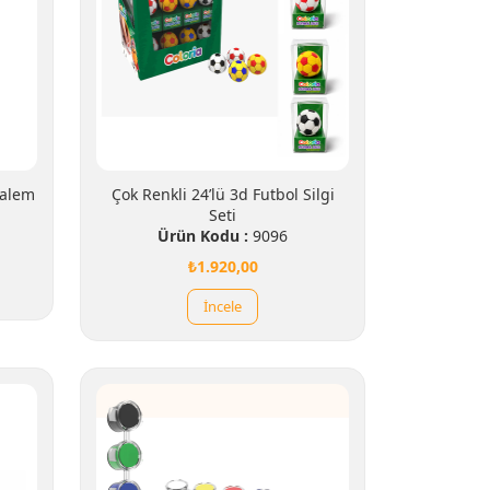
Kalem
Çok Renkli 24’lü 3d Futbol Silgi
Seti
Ürün Kodu :
9096
₺1.920,00
İncele