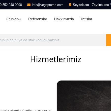
0 552 948 9998
info@vegapromo.com
Seyitnizam - Zeytinburnu /
Ürünler
Referanslar
Hakkımızda
İletişim
Hizmetlerimiz
ogolu ajanda üretimi yapıyoruz.