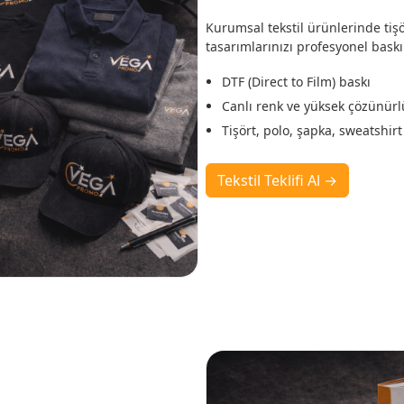
Kurumsal tekstil ürünlerinde tişö
tasarımlarınızı profesyonel baskı
DTF (Direct to Film) baskı
Canlı renk ve yüksek çözünürl
Tişört, polo, şapka, sweatshirt
Tekstil Teklifi Al →