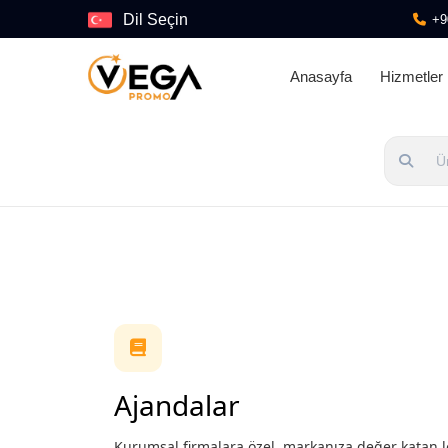
Dil Seçin
+9
Anasayfa
Hizmetler
Ajandalar
Kurumsal firmalara özel, markanıza değer katan l