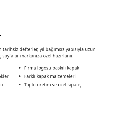
r
 tarihsiz defterler, yıl bağımsız yapısıyla uzun
ç sayfalar markanıza özel hazırlanır.
Firma logosu baskılı kapak
ekler
Farklı kapak malzemeleri
on
Toplu üretim ve özel sipariş