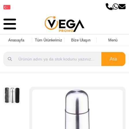
Dil Seçin
Anasayfa
Tüm Ürünlerimiz
Bize Ulaşın
Menü
Ara