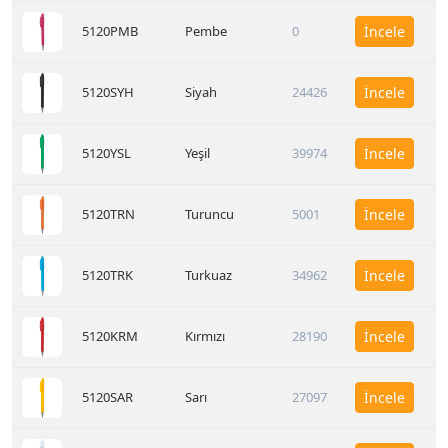
5120PMB
Pembe
0
İncele
5120SYH
Siyah
24426
İncele
5120YSL
Yeşil
39974
İncele
5120TRN
Turuncu
5001
İncele
5120TRK
Turkuaz
34962
İncele
5120KRM
Kırmızı
28190
İncele
5120SAR
Sarı
27097
İncele