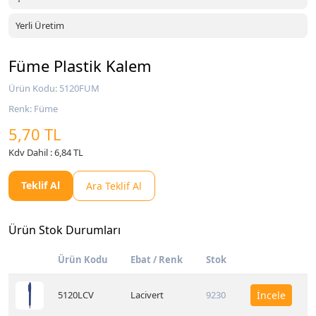
Yerli Üretim
Füme Plastik Kalem
Ürün Kodu: 5120FUM
Renk: Füme
5,70 TL
Kdv Dahil : 6,84 TL
Teklif Al
Ara Teklif Al
Ürün Stok Durumları
Ürün Kodu
Ebat / Renk
Stok
5120LCV
Lacivert
9230
İncele