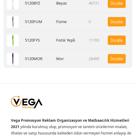
5120BYZ
Beyaz
40721
İncele
5120FUM
Füme
0
İncele
5120FYS
Fıstık Yeşili
11700
İncele
5120MOR
Mor
28400
İncele
Vega Promosyon Reklam Organizasyon ve Matbaacılık Hizmetleri
2021
yılında kurulmuş olup, promosyon ve tanıtım ürünlerinin imalatı,
ithalatı ve satışı hususunda kaliteden ödün vermeyen hizmet anlayışı ile