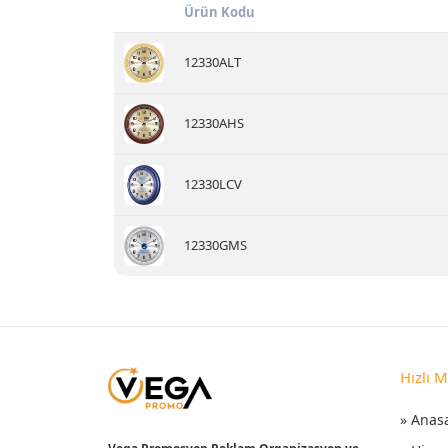
Ürün Kodu
12330ALT
12330AHS
12330LCV
12330GMS
Hızlı 
» Anas