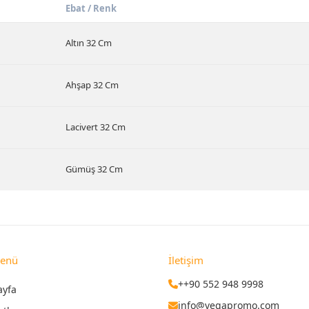
Ebat / Renk
Altın 32 Cm
Ahşap 32 Cm
Lacivert 32 Cm
Gümüş 32 Cm
Menü
İletişim
++90 552 948 9998
ayfa
info@vegapromo.com