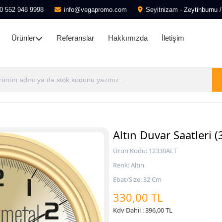
0 552 948 9998
info@vegapromo.com
Seyitnizam - Zeytinburnu /
Ürünler
Referanslar
Hakkımızda
İletişim
Altın Duvar Saatleri 
Ürün Kodu: 12330ALT
Renk: Altın
Ebat/Size: 32 Cm
330,00 TL
Kdv Dahil : 396,00 TL