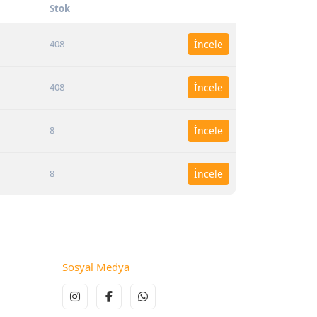
Stok
408
İncele
408
İncele
8
İncele
8
İncele
Sosyal Medya