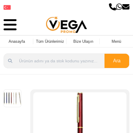
Dil Seçin
Anasayfa
Tüm Ürünlerimiz
Bize Ulaşın
Menü
Ara