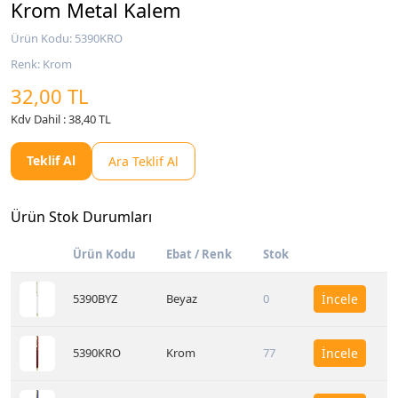
Krom Metal Kalem
Ürün Kodu: 5390KRO
Renk: Krom
32,00 TL
Kdv Dahil : 38,40 TL
Teklif Al
Ara Teklif Al
Ürün Stok Durumları
Ürün Kodu
Ebat / Renk
Stok
5390BYZ
Beyaz
0
İncele
5390KRO
Krom
77
İncele