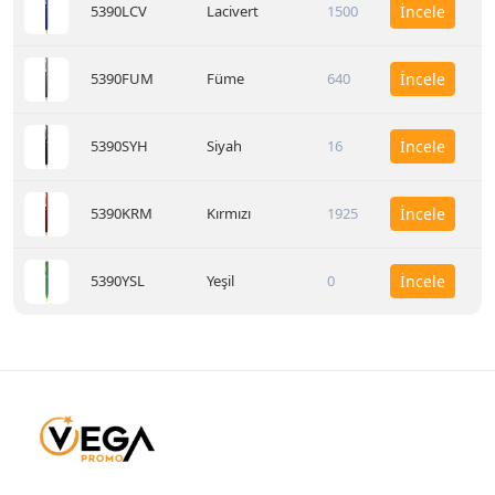
5390LCV
Lacivert
1500
İncele
5390FUM
Füme
640
İncele
5390SYH
Siyah
16
İncele
5390KRM
Kırmızı
1925
İncele
5390YSL
Yeşil
0
İncele