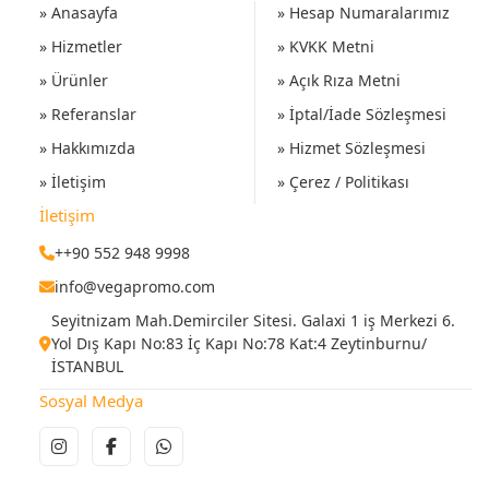
» Anasayfa
» Hesap Numaralarımız
» Hizmetler
» KVKK Metni
» Ürünler
» Açık Rıza Metni
» Referanslar
» İptal/İade Sözleşmesi
» Hakkımızda
» Hizmet Sözleşmesi
» İletişim
» Çerez / Politikası
İletişim
++90 552 948 9998
info@vegapromo.com
Seyitnizam Mah.Demirciler Sitesi. Galaxi 1 iş Merkezi 6.
Yol Dış Kapı No:83 İç Kapı No:78 Kat:4 Zeytinburnu/
İSTANBUL
Sosyal Medya