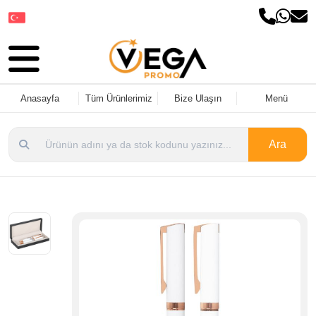
Dil Seçin
Anasayfa
Tüm Ürünlerimiz
Bize Ulaşın
Menü
Ara