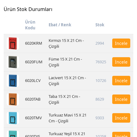
Ürün Stok Durumları
Ürün
Ebat / Renk
Stok
Kodu
Kırmızı 15 X 21 Cm -
6020KRM
2994
İncele
Çizgili
Füme 15 X 21 Cm -
6020FUM
76925
İncele
Çizgili
Lacivert 15 X 21 Cm -
6020LCV
10726
İncele
Çizgili
Taba 15 X 21 Cm -
6020TAB
8629
İncele
Çizgili
Turkuaz Mavi 15 X 21
6020TMV
9303
İncele
Cm - Çizgili
Turkuaz Yeşil 15 X 21
6020TYS
10258
İncele