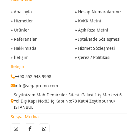
» Anasayfa
» Hesap Numaralarımız
» Hizmetler
» KVKK Metni
» Ürünler
» Açık Rıza Metni
» Referanslar
» İptal/İade Sözleşmesi
» Hakkımızda
» Hizmet Sözleşmesi
» İletişim
» Çerez / Politikası
İletişim
++90 552 948 9998
info@vegapromo.com
Seyitnizam Mah.Demirciler Sitesi. Galaxi 1 iş Merkezi 6.
Yol Dış Kapı No:83 İç Kapı No:78 Kat:4 Zeytinburnu/
İSTANBUL
Sosyal Medya