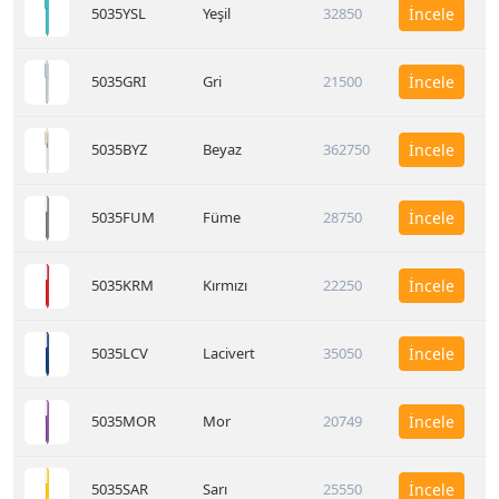
5035YSL
Yeşil
32850
İncele
5035GRI
Gri
21500
İncele
5035BYZ
Beyaz
362750
İncele
5035FUM
Füme
28750
İncele
5035KRM
Kırmızı
22250
İncele
5035LCV
Lacivert
35050
İncele
5035MOR
Mor
20749
İncele
5035SAR
Sarı
25550
İncele