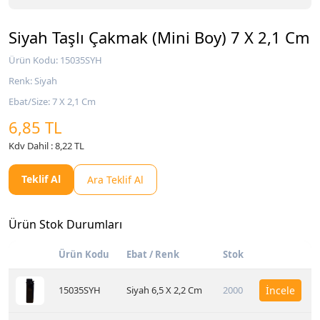
Siyah Taşlı Çakmak (Mini Boy) 7 X 2,1 Cm
Ürün Kodu: 15035SYH
Renk: Siyah
Ebat/Size: 7 X 2,1 Cm
6,85 TL
Kdv Dahil : 8,22 TL
Teklif Al
Ara Teklif Al
Ürün Stok Durumları
Ürün Kodu
Ebat / Renk
Stok
15035SYH
Siyah 6,5 X 2,2 Cm
2000
İncele