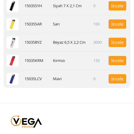
15035SYH
Siyah 7 X 2,1 Cm
0
İncele
15035SAR
Sarı
100
İncele
15035BYZ
Beyaz 6,5 X 2,2 Cm
3000
İncele
15035KRM
Kırmızı
150
İncele
15035LCV
Mavi
0
İncele