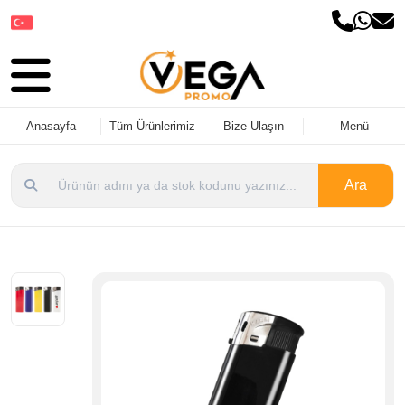
Dil Seçin
Anasayfa
Tüm Ürünlerimiz
Bize Ulaşın
Menü
Ara