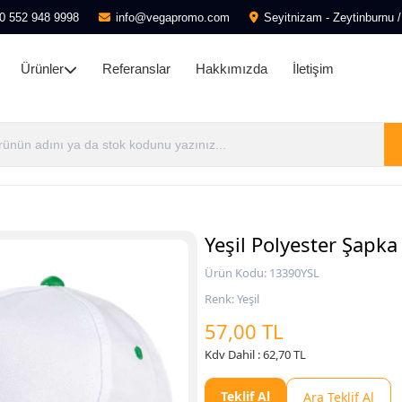
0 552 948 9998
info@vegapromo.com
Seyitnizam - Zeytinburnu /
Ürünler
Referanslar
Hakkımızda
İletişim
Yeşil Polyester Şapka
Ürün Kodu: 13390YSL
Renk: Yeşil
57,00 TL
Kdv Dahil : 62,70 TL
Teklif Al
Ara Teklif Al