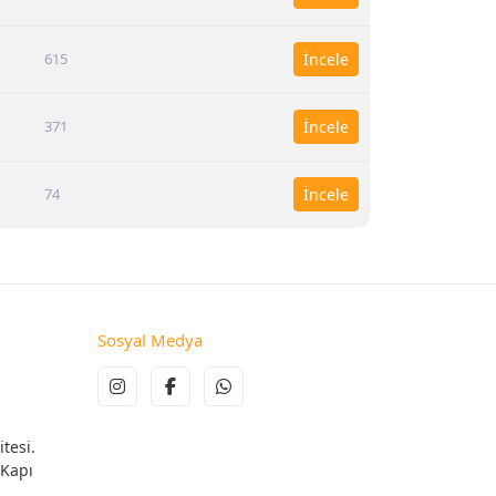
615
İncele
371
İncele
74
İncele
Sosyal Medya
tesi.
 Kapı