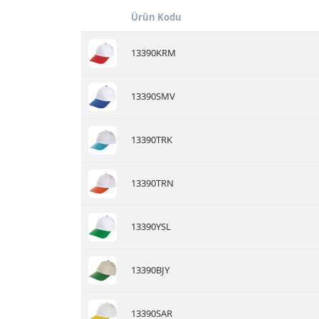
Ürün Kodu
13390KRM
13390SMV
13390TRK
13390TRN
13390YSL
13390BJY
13390SAR