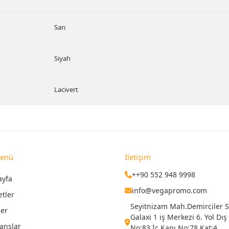
Sarı
Siyah
Lacivert
Menü
İletişim
++90 552 948 9998
ayfa
info@vegapromo.com
etler
Seyitnizam Mah.Demirciler Si
ler
Galaxi 1 iş Merkezi 6. Yol Dış
anslar
No:83 İç Kapı No:78 Kat:4