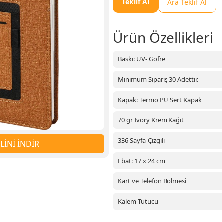
Teklif Al
Ara Teklif Al
Ürün Özellikleri
Baskı: UV- Gofre
Minimum Sipariş 30 Adettir.
Kapak: Termo PU Sert Kapak
70 gr Ivory Krem Kağıt
336 Sayfa-Çizgili
İNİ İNDİR
Ebat: 17 x 24 cm
Kart ve Telefon Bölmesi
Kalem Tutucu