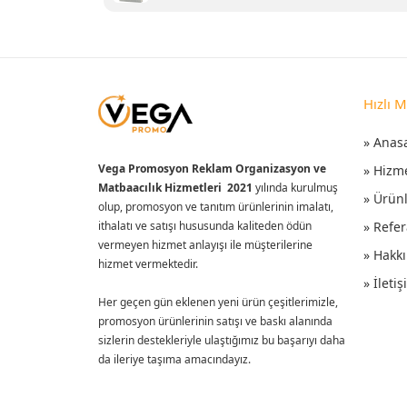
Hızlı 
» Anas
Vega Promosyon Reklam Organizasyon ve
» Hizm
Matbaacılık Hizmetleri 2021
yılında kurulmuş
» Ürün
olup, promosyon ve tanıtım ürünlerinin imalatı,
ithalatı ve satışı hususunda kaliteden ödün
» Refer
vermeyen hizmet anlayışı ile müşterilerine
» Hakk
hizmet vermektedir.
» İleti
Her geçen gün eklenen yeni ürün çeşitlerimizle,
promosyon ürünlerinin satışı ve baskı alanında
sizlerin destekleriyle ulaştığımız bu başarıyı daha
da ileriye taşıma amacındayız.