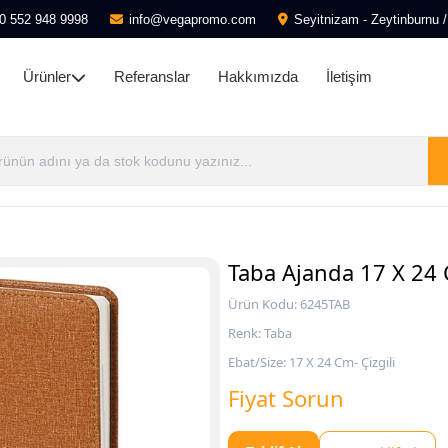
0 552 948 9998
info@vegapromo.com
Seyitnizam - Zeytinburnu /
Ürünler
Referanslar
Hakkımızda
İletişim
Taba Ajanda 17 X 24 
Ürün Kodu: 6245TAB
Renk: Taba
Ebat/Size: 17 X 24 Cm- Çizgili
Fiyat Sorun