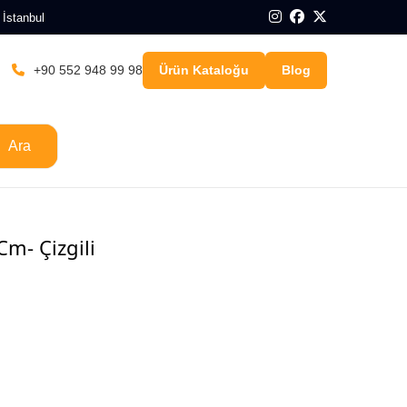
 İstanbul
+90 552 948 99 98
Ürün Kataloğu
Blog
Ara
Cm- Çizgili