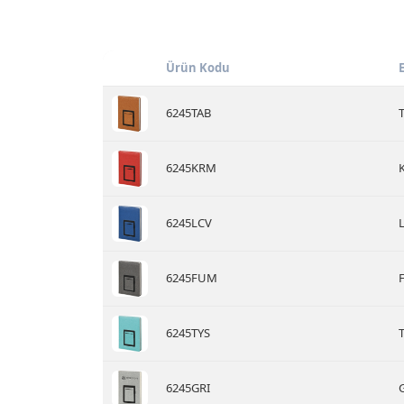
Ürün Kodu
6245TAB
T
6245KRM
K
6245LCV
L
6245FUM
F
6245TYS
T
6245GRI
G