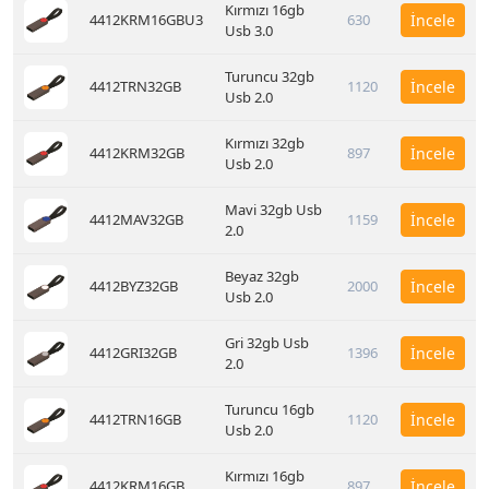
Kırmızı 16gb
4412KRM16GBU3
630
İncele
Usb 3.0
Turuncu 32gb
4412TRN32GB
1120
İncele
Usb 2.0
Kırmızı 32gb
4412KRM32GB
897
İncele
Usb 2.0
Mavi 32gb Usb
4412MAV32GB
1159
İncele
2.0
Beyaz 32gb
4412BYZ32GB
2000
İncele
Usb 2.0
Gri 32gb Usb
4412GRI32GB
1396
İncele
2.0
Turuncu 16gb
4412TRN16GB
1120
İncele
Usb 2.0
Kırmızı 16gb
4412KRM16GB
897
İncele