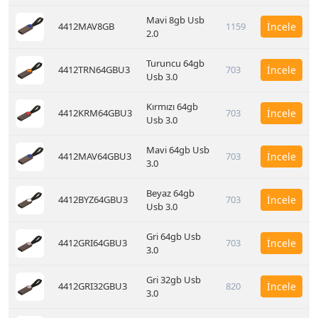
Mavi 8gb Usb
4412MAV8GB
1159
İncele
2.0
Turuncu 64gb
4412TRN64GBU3
703
İncele
Usb 3.0
Kırmızı 64gb
4412KRM64GBU3
703
İncele
Usb 3.0
Mavi 64gb Usb
4412MAV64GBU3
703
İncele
3.0
Beyaz 64gb
4412BYZ64GBU3
703
İncele
Usb 3.0
Gri 64gb Usb
4412GRI64GBU3
703
İncele
3.0
Gri 32gb Usb
4412GRI32GBU3
820
İncele
3.0