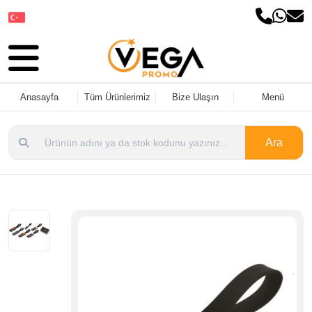
Dil Seçin
Anasayfa
Tüm Ürünlerimiz
Bize Ulaşın
Menü
Ara