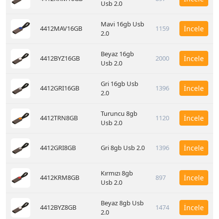
Usb 2.0
Mavi 16gb Usb
4412MAV16GB
1159
İncele
2.0
Beyaz 16gb
4412BYZ16GB
2000
İncele
Usb 2.0
Gri 16gb Usb
4412GRI16GB
1396
İncele
2.0
Turuncu 8gb
4412TRN8GB
1120
İncele
Usb 2.0
4412GRI8GB
Gri 8gb Usb 2.0
1396
İncele
Kırmızı 8gb
4412KRM8GB
897
İncele
Usb 2.0
Beyaz 8gb Usb
4412BYZ8GB
1474
İncele
2.0