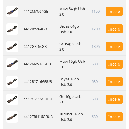
Mavi 64gb Usb
4412MAV64GB
1159
İncele
2.0
Beyaz 64gb
4412BYZ64GB
1709
İncele
Usb 2.0
Gri 64gb Usb
4412GRI64GB
1396
İncele
2.0
Mavi 16gb Usb
4412MAV16GBU3
630
İncele
3.0
Beyaz 16gb
4412BYZ16GBU3
630
İncele
Usb 3.0
Gri 16gb Usb
4412GRI16GBU3
630
İncele
3.0
Turuncu 16gb
4412TRN16GBU3
630
İncele
Usb 3.0