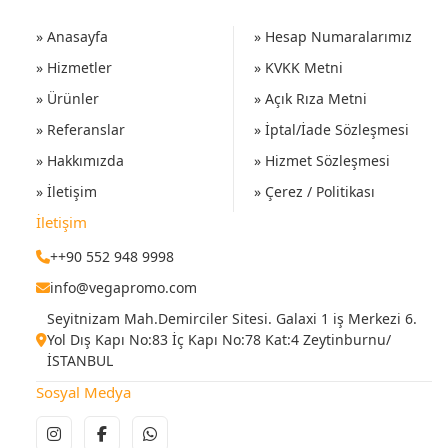
» Anasayfa
» Hesap Numaralarımız
» Hizmetler
» KVKK Metni
» Ürünler
» Açık Rıza Metni
» Referanslar
» İptal/İade Sözleşmesi
» Hakkımızda
» Hizmet Sözleşmesi
» İletişim
» Çerez / Politikası
İletişim
++90 552 948 9998
info@vegapromo.com
Seyitnizam Mah.Demirciler Sitesi. Galaxi 1 iş Merkezi 6.
Yol Dış Kapı No:83 İç Kapı No:78 Kat:4 Zeytinburnu/
İSTANBUL
Sosyal Medya