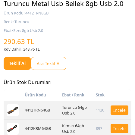
Turuncu Metal Usb Bellek 8gb Usb 2.0
Ürün Kodu: 4412TRN8GB
Renk: Turuncu
Ebat/Size: 8gb Usb 2.0
290,63 TL
Kdv Dahil : 348,76 TL
Teklif Al
Ara Teklif Al
Ürün Stok Durumları
Ürün Kodu
Ebat / Renk
Stok
Turuncu 64gb
4412TRN64GB
1120
İncele
Usb 2.0
Kırmızı 64gb
4412KRM64GB
897
İncele
Usb 2.0