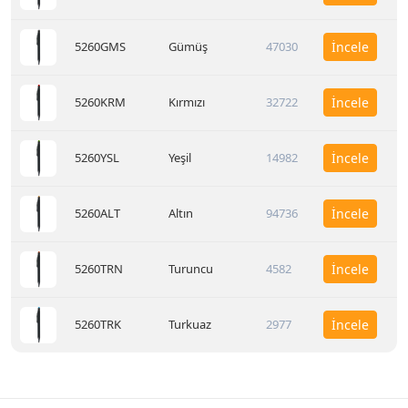
5260GMS
Gümüş
47030
İncele
5260KRM
Kırmızı
32722
İncele
5260YSL
Yeşil
14982
İncele
5260ALT
Altın
94736
İncele
5260TRN
Turuncu
4582
İncele
5260TRK
Turkuaz
2977
İncele