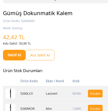
Gümüş Dokunmatik Kalem
Ürün Kodu: 5260GMS
Renk: Gümüş
42,42 TL
Kdv Dahil : 50,90 TL
Teklif Al
Ara Teklif Al
Ürün Stok Durumları
Ürün Kodu
Ebat / Renk
Stok
5260LCV
Lacivert
88386
İncele
5260MOR
Mor
13880
İncele