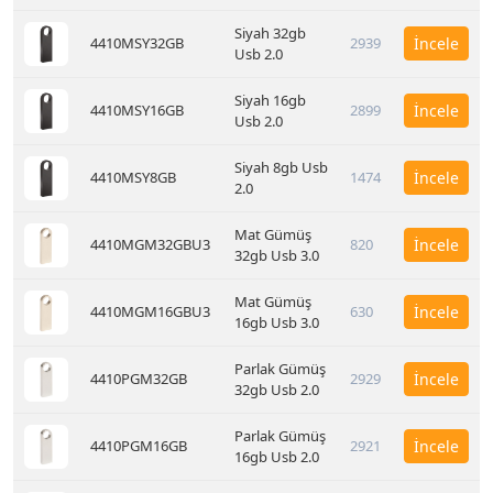
Siyah 32gb
4410MSY32GB
2939
İncele
Usb 2.0
Siyah 16gb
4410MSY16GB
2899
İncele
Usb 2.0
Siyah 8gb Usb
4410MSY8GB
1474
İncele
2.0
Mat Gümüş
4410MGM32GBU3
820
İncele
32gb Usb 3.0
Mat Gümüş
4410MGM16GBU3
630
İncele
16gb Usb 3.0
Parlak Gümüş
4410PGM32GB
2929
İncele
32gb Usb 2.0
Parlak Gümüş
4410PGM16GB
2921
İncele
16gb Usb 2.0