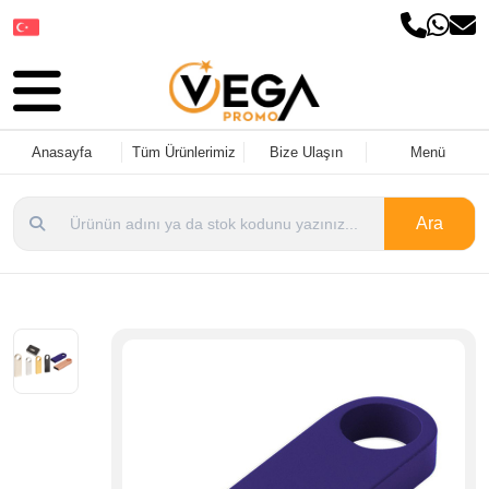
Dil Seçin
Anasayfa
Tüm Ürünlerimiz
Bize Ulaşın
Menü
Ara