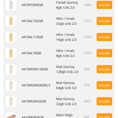
Parlak Gümüş
4410PGM8GB
1484
İncele
8gb Usb 2.0
Altın / (mat)
4410ALT32GB
1523
İncele
32gb Usb 2.0
Altın / (mat)
4410ALT16GB
1564
İncele
16gb Usb 2.0
Altın / (mat)
4410ALT8GB
1474
İncele
8gb Usb 2.0
Mat Gümüş
4410MGM128GB
306
İncele
128gb Usb 2.0
Mat Gümüş
4410MGM64GBU3
703
İncele
64gb Usb 3.0
Mat Gümüş
4410MGM32GB
4067
İncele
32gb Usb 2.0
Bakır 64gb
4410BKR64GB
884
İncele