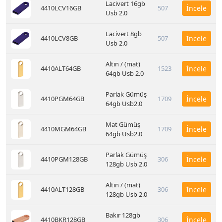
Lacivert 16gb
4410LCV16GB
507
İncele
Usb 2.0
Lacivert 8gb
4410LCV8GB
507
İncele
Usb 2.0
Altın / (mat)
4410ALT64GB
1523
İncele
64gb Usb 2.0
Parlak Gümüş
4410PGM64GB
1709
İncele
64gb Usb2.0
Mat Gümüş
4410MGM64GB
1709
İncele
64gb Usb2.0
Parlak Gümüş
4410PGM128GB
306
İncele
128gb Usb 2.0
Altın / (mat)
4410ALT128GB
306
İncele
128gb Usb 2.0
Bakır 128gb
4410BKR128GB
306
İncele