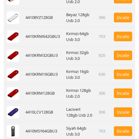
Usb 2.0
Beyaz 128gb
4410BYZ128GB
306
İncele
Usb 2.0
Kırmızı 64gb
4410KRM642GBU3
703
İncele
Usb 3.0
Kırmızı 32gb
4410KRM32GBU3
820
İncele
Usb 3.0
Kırmızı 16gb
4410KRM16GBU3
630
İncele
Usb 3.0
Kırmızı 128gb
4410KRM128GB
306
İncele
Usb 2.0
Lacivert
4410LCV128GB
306
İncele
128gb Usb 2.0
Siyah 64gb
4410MSY64GBU3
703
İncele
Usb 3.0