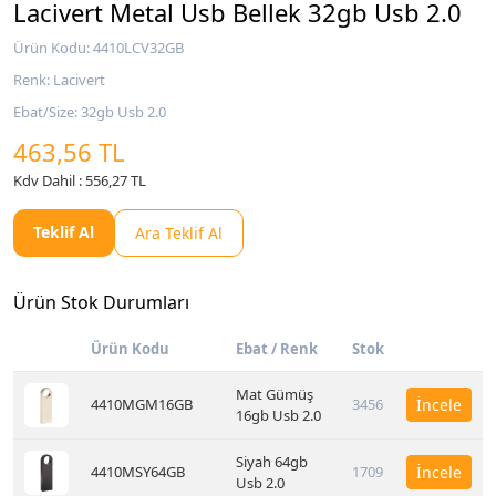
Lacivert Metal Usb Bellek 32gb Usb 2.0
Ürün Kodu: 4410LCV32GB
Renk: Lacivert
Ebat/Size: 32gb Usb 2.0
463,56 TL
Kdv Dahil : 556,27 TL
Teklif Al
Ara Teklif Al
Ürün Stok Durumları
Ürün Kodu
Ebat / Renk
Stok
Mat Gümüş
4410MGM16GB
3456
İncele
16gb Usb 2.0
Siyah 64gb
4410MSY64GB
1709
İncele
Usb 2.0