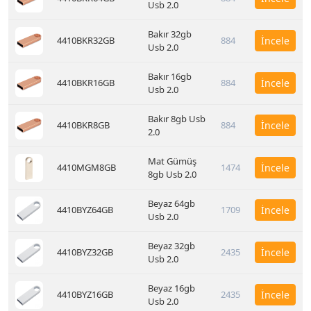
Usb 2.0
Bakır 32gb
4410BKR32GB
884
İncele
Usb 2.0
Bakır 16gb
4410BKR16GB
884
İncele
Usb 2.0
Bakır 8gb Usb
4410BKR8GB
884
İncele
2.0
Mat Gümüş
4410MGM8GB
1474
İncele
8gb Usb 2.0
Beyaz 64gb
4410BYZ64GB
1709
İncele
Usb 2.0
Beyaz 32gb
4410BYZ32GB
2435
İncele
Usb 2.0
Beyaz 16gb
4410BYZ16GB
2435
İncele
Usb 2.0