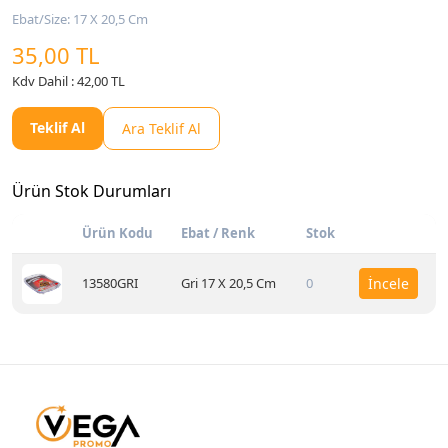
Ebat/Size: 17 X 20,5 Cm
35,00 TL
Kdv Dahil : 42,00 TL
Teklif Al
Ara Teklif Al
Ürün Stok Durumları
Ürün Kodu
Ebat / Renk
Stok
13580GRI
Gri 17 X 20,5 Cm
0
İncele