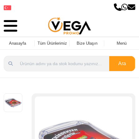
Dil Seçin
Anasayfa
Tüm Ürünlerimiz
Bize Ulaşın
Menü
Ara