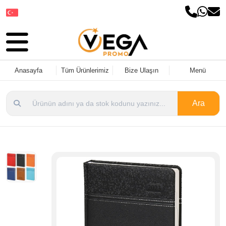
Dil Seçin
Anasayfa
Tüm Ürünlerimiz
Bize Ulaşın
Menü
Ara