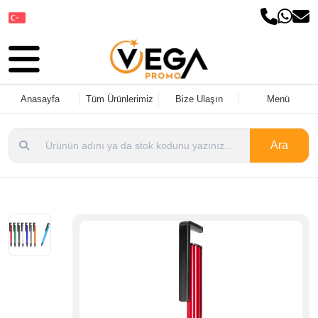
Dil Seçin
Anasayfa
Tüm Ürünlerimiz
Bize Ulaşın
Menü
Ara