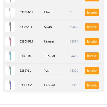
5335MOR
Mor
0
İncele
5335SYH
Siyah
19869
İncele
5335KRM
Kırmızı
12099
İncele
5335TRK
Turkuaz
34499
İncele
5335YSL
Yeşil
18890
İncele
5335LCV
Lacivert
5236
İncele