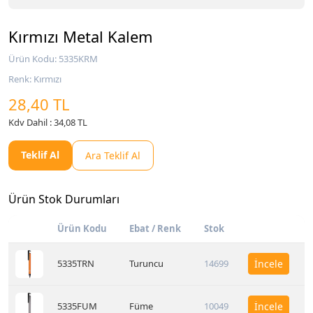
Kırmızı Metal Kalem
Ürün Kodu: 5335KRM
Renk: Kırmızı
28,40 TL
Kdv Dahil : 34,08 TL
Teklif Al
Ara Teklif Al
Ürün Stok Durumları
Ürün Kodu
Ebat / Renk
Stok
5335TRN
Turuncu
14699
İncele
5335FUM
Füme
10049
İncele