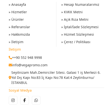
» Anasayfa
» Hesap Numaralarımız
» Hizmetler
» KVKK Metni
» Ürünler
» Açık Rıza Metni
» Referanslar
» İptal/İade Sözleşmesi
» Hakkımızda
» Hizmet Sözleşmesi
» İletişim
» Çerez / Politikası
İletişim
++90 552 948 9998
info@vegapromo.com
Seyitnizam Mah.Demirciler Sitesi. Galaxi 1 iş Merkezi 6.
Yol Dış Kapı No:83 İç Kapı No:78 Kat:4 Zeytinburnu/
İSTANBUL
Sosyal Medya