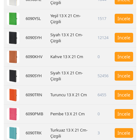
Çizgili
Yeşil 13 X 21 Cm-
6090YSL
1517
İncele
Çizgili
Siyah 13 X 21 Cm-
6090SYH
12124
İncele
Çizgili
6090KHV
Kahve 13 X 21 Cm
0
İncele
Siyah 13 X 21 Cm-
6090SYH
52456
İncele
Çizgili
6090TRN
Turuncu 13 X 21 Cm
6455
İncele
6090PMB
Pembe 13 X 21 Cm
0
İncele
Turkuaz 13 X 21 Cm-
6090TRK
3
İncele
Çizgili