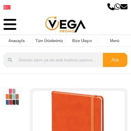
Dil Seçin
Anasayfa
Tüm Ürünlerimiz
Bize Ulaşın
Menü
Ara