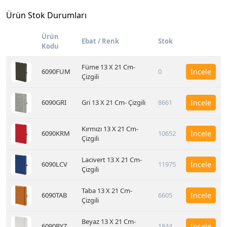
Ürün Stok Durumları
Ürün
Ebat / Renk
Stok
Kodu
Füme 13 X 21 Cm-
6090FUM
0
İncele
Çizgili
6090GRI
Gri 13 X 21 Cm- Çizgili
8661
İncele
Kırmızı 13 X 21 Cm-
6090KRM
10652
İncele
Çizgili
Lacivert 13 X 21 Cm-
6090LCV
11975
İncele
Çizgili
Taba 13 X 21 Cm-
6090TAB
6605
İncele
Çizgili
Beyaz 13 X 21 Cm-
6090BYZ
1844
İncele