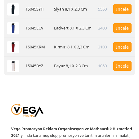
15045SYH
Siyah 8,1 X 2,3 Cm
5550
İncele
15045LCV
Lacivert 8,1 X 2,3 Cm
2400
İncele
15045KRM
Kırmızı 8,1 X 2,3 Cm
2100
İncele
15045BYZ
Beyaz 8,1 X 2,3 Cm
1050
İncele
Vega Promosyon Reklam Organizasyon ve Matbaacılık Hizmetleri
2021
yılında kurulmuş olup, promosyon ve tanıtım ürünlerinin imalatı,