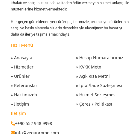
ithalatı ve satışı hususunda kaliteden ödün vermeyen hizmet anlayışı ile
müşterilerine hizmet vermektedir.
Her geçen gün eklenen yeni ürün çeşitlerimizle, promosyon ürünlerinin
satışı ve baskı alanında sizlerin destekleriyle ulaştığımız bu başarıyı
daha da ileriye taşıma amacındayız.
Hızlı Menü
» Anasayfa
» Hesap Numaralarımız
» Hizmetler
» KVKK Metni
» Ürünler
» Açık Rıza Metni
» Referanslar
» İptal/İade Sözleşmesi
» Hakkımızda
» Hizmet Sözleşmesi
» İletişim
» Çerez / Politikası
İletişim
++90 552 948 9998
info@vegapromo.com