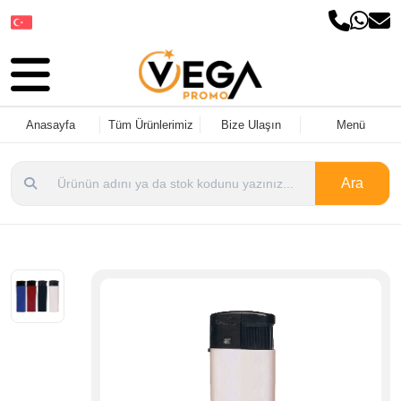
Dil Seçin
Anasayfa
Tüm Ürünlerimiz
Bize Ulaşın
Menü
Ara