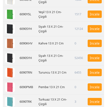
Çizgili
Yeşil 13 X 21 Cm-
6090YSL
1517
İncele
Çizgili
Siyah 13 X 21 Cm-
6090SYH
12124
İncele
Çizgili
6090KHV
Kahve 13 X 21 Cm
0
İncele
Siyah 13 X 21 Cm-
6090SYH
52456
İncele
Çizgili
6090TRN
Turuncu 13 X 21 Cm
6455
İncele
6090PMB
Pembe 13 X 21 Cm
0
İncele
Turkuaz 13 X 21 Cm-
6090TRK
3
İncele
Çizgili