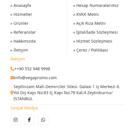
» Anasayfa
» Hesap Numaralarımız
» Hizmetler
» KVKK Metni
» Ürünler
» Açık Rıza Metni
» Referanslar
» İptal/İade Sözleşmesi
» Hakkımızda
» Hizmet Sözleşmesi
» İletişim
» Çerez / Politikası
İletişim
++90 552 948 9998
info@vegapromo.com
Seyitnizam Mah.Demirciler Sitesi. Galaxi 1 iş Merkezi 6.
Yol Dış Kapı No:83 İç Kapı No:78 Kat:4 Zeytinburnu/
İSTANBUL
Sosyal Medya