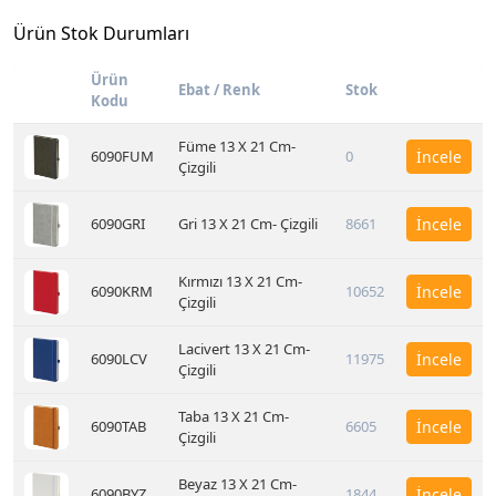
Ürün Stok Durumları
Ürün
Ebat / Renk
Stok
Kodu
Füme 13 X 21 Cm-
6090FUM
0
İncele
Çizgili
6090GRI
Gri 13 X 21 Cm- Çizgili
8661
İncele
Kırmızı 13 X 21 Cm-
6090KRM
10652
İncele
Çizgili
Lacivert 13 X 21 Cm-
6090LCV
11975
İncele
Çizgili
Taba 13 X 21 Cm-
6090TAB
6605
İncele
Çizgili
Beyaz 13 X 21 Cm-
6090BYZ
1844
İncele