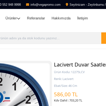
0 552 948 9998
info@vegapromo.com
Seyitnizam - Zeytinburnu /
Ürünler
Referanslar
Hakkımızda
İletişim
Lacivert Duvar Saatl
Ürün Kodu: 12275LCV
Renk: Lacivert
Ebat/Size: 46 Cm
586,00 TL
Kdv Dahil : 703,20 TL