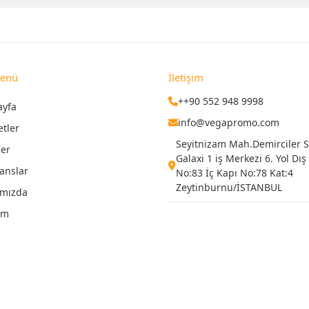
Menü
İletişim
++90 552 948 9998
ayfa
info@vegapromo.com
etler
Seyitnizam Mah.Demirciler Si
ler
Galaxi 1 iş Merkezi 6. Yol Dış
anslar
No:83 İç Kapı No:78 Kat:4
Zeytinburnu/İSTANBUL
ımızda
şim