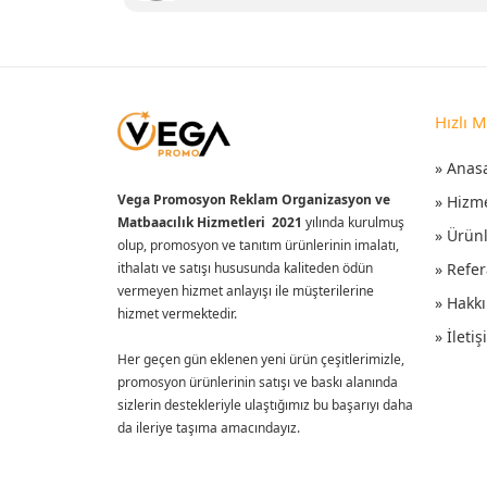
Hızlı 
» Anas
Vega Promosyon Reklam Organizasyon ve
» Hizm
Matbaacılık Hizmetleri 2021
yılında kurulmuş
» Ürün
olup, promosyon ve tanıtım ürünlerinin imalatı,
ithalatı ve satışı hususunda kaliteden ödün
» Refer
vermeyen hizmet anlayışı ile müşterilerine
» Hakk
hizmet vermektedir.
» İleti
Her geçen gün eklenen yeni ürün çeşitlerimizle,
promosyon ürünlerinin satışı ve baskı alanında
sizlerin destekleriyle ulaştığımız bu başarıyı daha
da ileriye taşıma amacındayız.