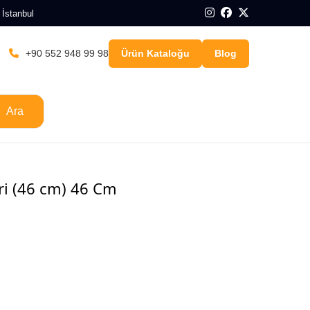
 İstanbul
+90 552 948 99 98
Ürün Kataloğu
Blog
Ara
eri (46 cm) 46 Cm