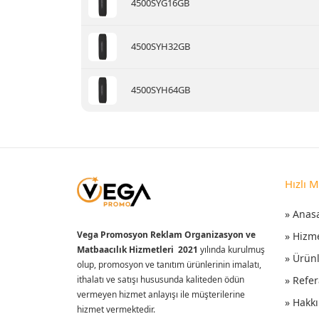
4500SYG16GB
4500SYH32GB
4500SYH64GB
Hızlı 
» Anas
Vega Promosyon Reklam Organizasyon ve
» Hizm
Matbaacılık Hizmetleri 2021
yılında kurulmuş
» Ürün
olup, promosyon ve tanıtım ürünlerinin imalatı,
ithalatı ve satışı hususunda kaliteden ödün
» Refer
vermeyen hizmet anlayışı ile müşterilerine
» Hakk
hizmet vermektedir.