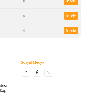
0
İncele
0
İncele
0
İncele
Sosyal Medya
tesi.
 Kapı