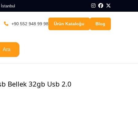
 İstanbul
+90 552 948 99 98
Ürün Kataloğu
Blog
Ara
Usb Bellek 32gb Usb 2.0