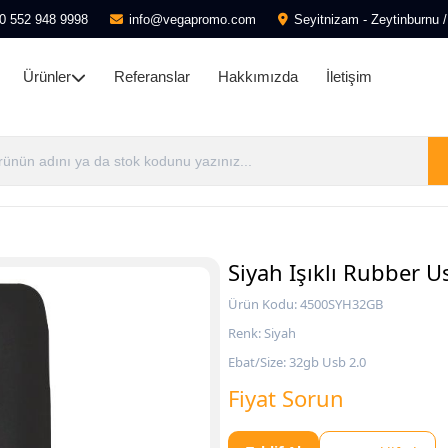
0 552 948 9998
info@vegapromo.com
Seyitnizam - Zeytinburnu /
Ürünler
Referanslar
Hakkımızda
İletişim
Siyah Işıklı Rubber 
Ürün Kodu: 4500SYH32GB
Renk: Siyah
Ebat/Size: 32gb Usb 2.0
Fiyat Sorun