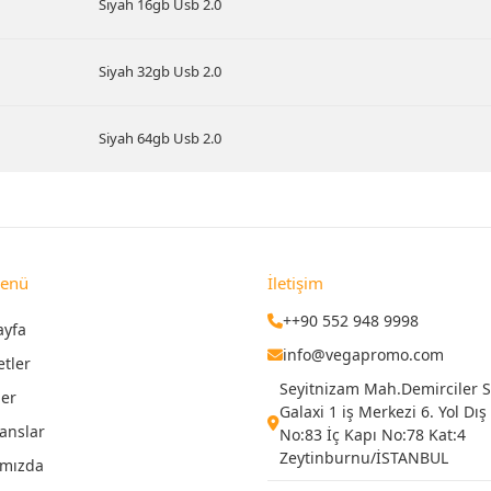
Siyah 16gb Usb 2.0
Siyah 32gb Usb 2.0
Siyah 64gb Usb 2.0
Menü
İletişim
++90 552 948 9998
ayfa
info@vegapromo.com
etler
Seyitnizam Mah.Demirciler Si
ler
Galaxi 1 iş Merkezi 6. Yol Dış
anslar
No:83 İç Kapı No:78 Kat:4
Zeytinburnu/İSTANBUL
ımızda