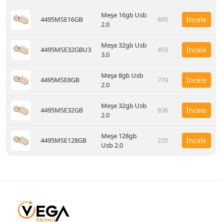
Meşe 16gb Usb
4495MSE16GB
895
İncele
2.0
Meşe 32gb Usb
4495MSE32GBU3
455
İncele
3.0
Meşe 8gb Usb
4495MSE8GB
779
İncele
2.0
Meşe 32gb Usb
4495MSE32GB
836
İncele
2.0
Meşe 128gb
4495MSE128GB
235
İncele
Usb 2.0