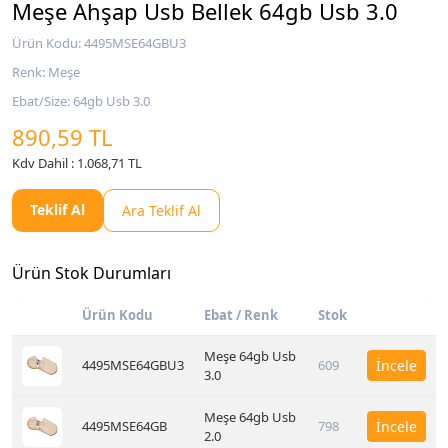
Meşe Ahşap Usb Bellek 64gb Usb 3.0
Ürün Kodu: 4495MSE64GBU3
Renk: Meşe
Ebat/Size: 64gb Usb 3.0
890,59 TL
Kdv Dahil : 1.068,71 TL
Teklif Al
Ara Teklif Al
Ürün Stok Durumları
Ürün Kodu
Ebat / Renk
Stok
Meşe 64gb Usb
4495MSE64GBU3
609
İncele
3.0
Meşe 64gb Usb
4495MSE64GB
798
İncele
2.0