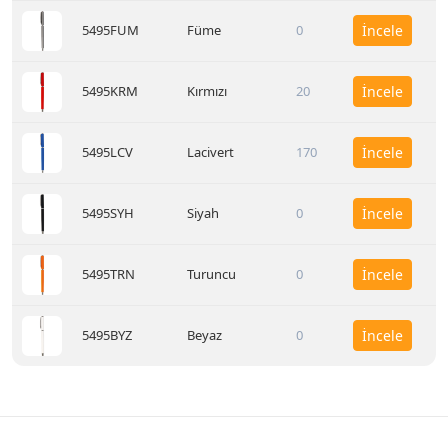
5495FUM
Füme
0
İncele
5495KRM
Kırmızı
20
İncele
5495LCV
Lacivert
170
İncele
5495SYH
Siyah
0
İncele
5495TRN
Turuncu
0
İncele
5495BYZ
Beyaz
0
İncele