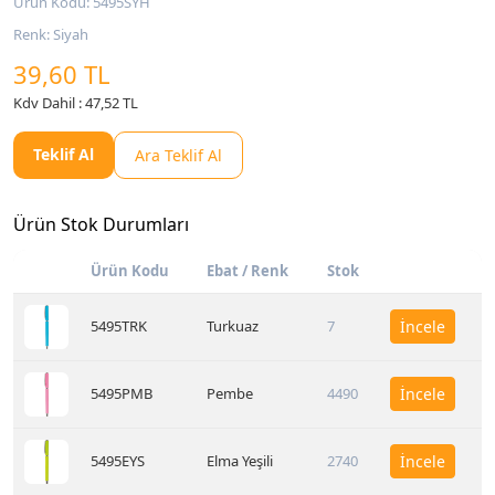
Ürün Kodu: 5495SYH
Renk: Siyah
39,60 TL
Kdv Dahil : 47,52 TL
Teklif Al
Ara Teklif Al
Ürün Stok Durumları
Ürün Kodu
Ebat / Renk
Stok
5495TRK
Turkuaz
7
İncele
5495PMB
Pembe
4490
İncele
5495EYS
Elma Yeşili
2740
İncele