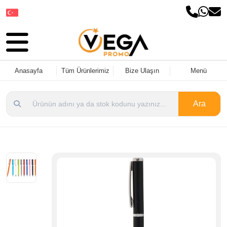
Dil Seçin
Anasayfa
Tüm Ürünlerimiz
Bize Ulaşın
Menü
Ara