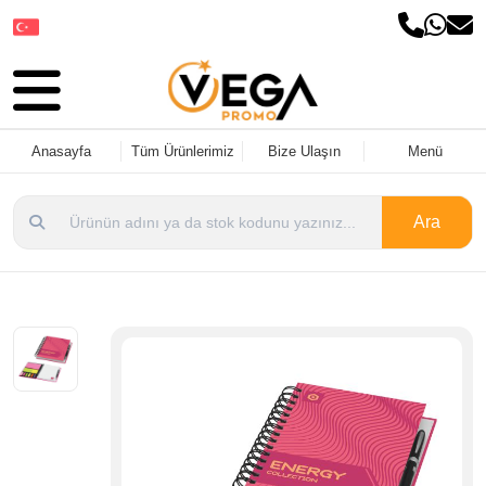
Dil Seçin
Anasayfa
Tüm Ürünlerimiz
Bize Ulaşın
Menü
Ara