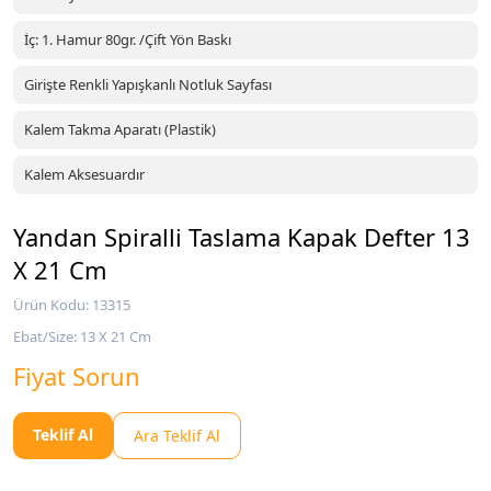
İç: 1. Hamur 80gr. /Çift Yön Baskı
Girişte Renkli Yapışkanlı Notluk Sayfası
Kalem Takma Aparatı (Plastik)
Kalem Aksesuardır
Yandan Spiralli Taslama Kapak Defter 13
X 21 Cm
Ürün Kodu: 13315
Ebat/Size: 13 X 21 Cm
Fiyat Sorun
Teklif Al
Ara Teklif Al