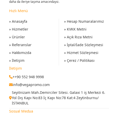
daha da ileriye taşıma amacındayız.
Hızlı Menü
» Anasayfa
» Hesap Numaralarımız
» Hizmetler
» KVKK Metni
» Ürünler
» Açık Rıza Metni
» Referanslar
» İptal/İade Sözleşmesi
» Hakkımızda
» Hizmet Sözleşmesi
» İletişim
» Çerez / Politikası
İletişim
++90 552 948 9998
info@vegapromo.com
Seyitnizam Mah.Demirciler Sitesi. Galaxi 1 iş Merkezi 6.
Yol Dış Kapı No:83 İç Kapı No:78 Kat:4 Zeytinburnu/
İSTANBUL
Sosyal Medya