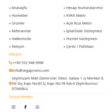
» Anasayfa
» Hesap Numaralarımız
» Hizmetler
» KVKK Metni
» Ürünler
» Açık Rıza Metni
» Referanslar
» İptal/İade Sözleşmesi
» Hakkımızda
» Hizmet Sözleşmesi
» İletişim
» Çerez / Politikası
İletişim
++90 552 948 9998
info@vegapromo.com
Seyitnizam Mah.Demirciler Sitesi. Galaxi 1 iş Merkezi 6.
Yol Dış Kapı No:83 İç Kapı No:78 Kat:4 Zeytinburnu/
İSTANBUL
Sosyal Medya