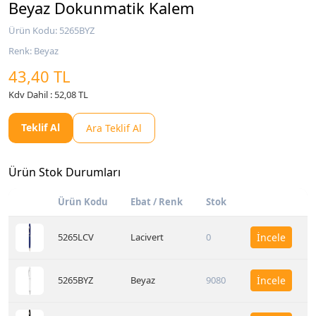
Beyaz Dokunmatik Kalem
Ürün Kodu: 5265BYZ
Renk: Beyaz
43,40 TL
Kdv Dahil : 52,08 TL
Teklif Al
Ara Teklif Al
Ürün Stok Durumları
Ürün Kodu
Ebat / Renk
Stok
5265LCV
Lacivert
0
İncele
5265BYZ
Beyaz
9080
İncele