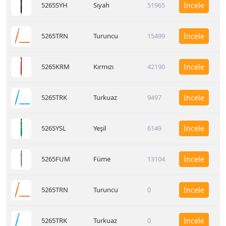
5265SYH
Siyah
51965
İncele
5265TRN
Turuncu
15499
İncele
5265KRM
Kırmızı
42190
İncele
5265TRK
Turkuaz
9497
İncele
5265YSL
Yeşil
6149
İncele
5265FUM
Füme
13104
İncele
5265TRN
Turuncu
0
İncele
5265TRK
Turkuaz
0
İncele