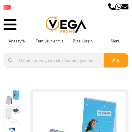
Dil Seçin
Anasayfa
Tüm Ürünlerimiz
Bize Ulaşın
Menü
Ara