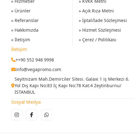
» Hizmetler
» KVKK Metni
» Ürünler
» Açık Rıza Metni
» Referanslar
» İptal/İade Sözleşmesi
» Hakkımızda
» Hizmet Sözleşmesi
» İletişim
» Çerez / Politikası
İletişim
++90 552 948 9998
info@vegapromo.com
Seyitnizam Mah.Demirciler Sitesi. Galaxi 1 iş Merkezi 6.
Yol Dış Kapı No:83 İç Kapı No:78 Kat:4 Zeytinburnu/
İSTANBUL
Sosyal Medya