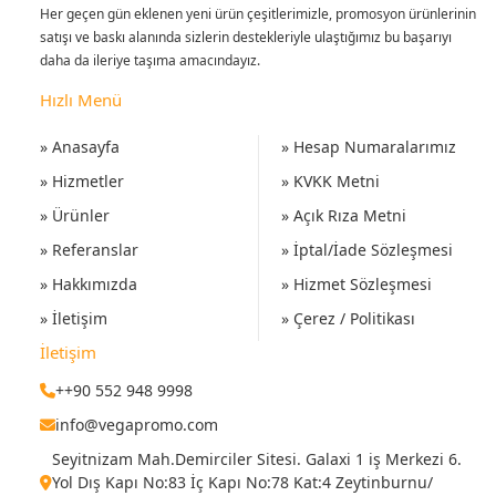
Her geçen gün eklenen yeni ürün çeşitlerimizle, promosyon ürünlerinin
satışı ve baskı alanında sizlerin destekleriyle ulaştığımız bu başarıyı
daha da ileriye taşıma amacındayız.
Hızlı Menü
» Anasayfa
» Hesap Numaralarımız
» Hizmetler
» KVKK Metni
» Ürünler
» Açık Rıza Metni
» Referanslar
» İptal/İade Sözleşmesi
» Hakkımızda
» Hizmet Sözleşmesi
» İletişim
» Çerez / Politikası
İletişim
++90 552 948 9998
info@vegapromo.com
Seyitnizam Mah.Demirciler Sitesi. Galaxi 1 iş Merkezi 6.
Yol Dış Kapı No:83 İç Kapı No:78 Kat:4 Zeytinburnu/