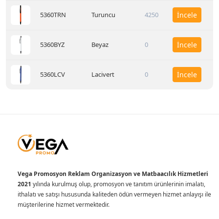
5360TRN
Turuncu
4250
İncele
5360BYZ
Beyaz
0
İncele
5360LCV
Lacivert
0
İncele
Vega Promosyon Reklam Organizasyon ve Matbaacılık Hizmetleri
2021
yılında kurulmuş olup, promosyon ve tanıtım ürünlerinin imalatı,
ithalatı ve satışı hususunda kaliteden ödün vermeyen hizmet anlayışı ile
müşterilerine hizmet vermektedir.