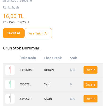
Ürün Kodu: 5360SYH
Renk: Siyah
16,00 TL
Kdv Dahil : 19,20 TL
Teklif Al
Ara Teklif Al
Ürün Stok Durumları
Ürün Kodu
Ebat / Renk
Stok
5360KRM
Kırmızı
630
İncele
5360YSL
Yeşil
0
İncele
5360SYH
Siyah
600
İncele