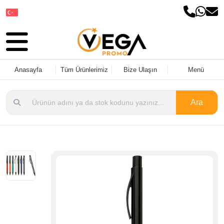
Dil Seçin
Anasayfa
Tüm Ürünlerimiz
Bize Ulaşın
Menü
Ara