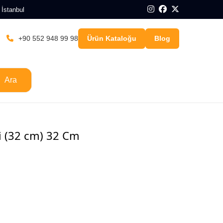
 İstanbul
+90 552 948 99 98
Ürün Kataloğu
Blog
Ara
ri (32 cm) 32 Cm