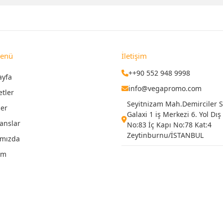
Menü
İletişim
++90 552 948 9998
ayfa
info@vegapromo.com
etler
Seyitnizam Mah.Demirciler Si
ler
Galaxi 1 iş Merkezi 6. Yol Dış
anslar
No:83 İç Kapı No:78 Kat:4
Zeytinburnu/İSTANBUL
ımızda
şim