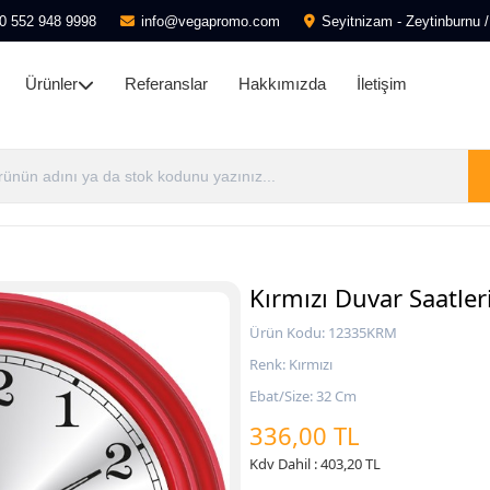
0 552 948 9998
info@vegapromo.com
Seyitnizam - Zeytinburnu /
Ürünler
Referanslar
Hakkımızda
İletişim
Kırmızı Duvar Saatle
Ürün Kodu: 12335KRM
Renk: Kırmızı
Ebat/Size: 32 Cm
336,00 TL
Kdv Dahil : 403,20 TL