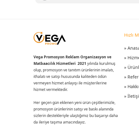
Hızlı 
» Anas
Vega Promosyon Reklam Organizasyon ve
» Hizm
Matbaacılık Hizmetleri 2021
yılında kurulmuş
» Ürün
olup, promosyon ve tanıtım ürünlerinin imalatı,
ithalatı ve satışı hususunda kaliteden ödün
» Refer
vermeyen hizmet anlayışı ile müşterilerine
» Hakk
hizmet vermektedir.
» İleti
Her geçen gün eklenen yeni ürün çeşitlerimizle,
promosyon ürünlerinin satışı ve baskı alanında
sizlerin destekleriyle ulaştığımız bu başarıyı daha
da ileriye taşıma amacındayız.