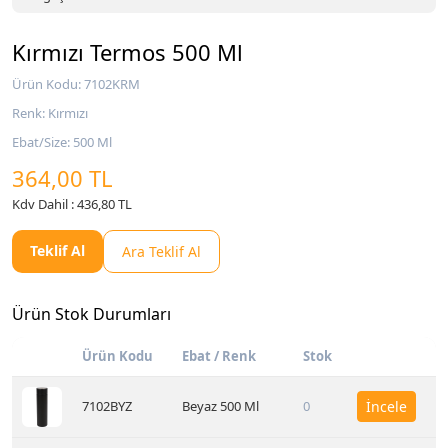
Kırmızı Termos 500 Ml
Ürün Kodu: 7102KRM
Renk: Kırmızı
Ebat/Size: 500 Ml
364,00 TL
Kdv Dahil : 436,80 TL
Teklif Al
Ara Teklif Al
Ürün Stok Durumları
Ürün Kodu
Ebat / Renk
Stok
7102BYZ
Beyaz 500 Ml
0
İncele