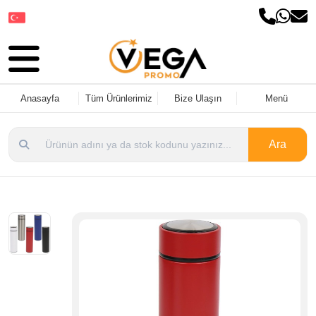
Dil Seçin
Anasayfa
Tüm Ürünlerimiz
Bize Ulaşın
Menü
Ara