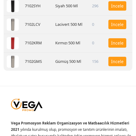
7102SYH
Siyah 500 Ml
296
İncele
7102LCV
Lacivert 500 Ml
0
İncele
7102KRM
Kırmızı 500 Ml
0
İncele
7102GMS
Gümüş 500 Ml
156
İncele
Vega Promosyon Reklam Organizasyon ve Matbaacılık Hizmetleri
2021
yılında kurulmuş olup, promosyon ve tanıtım ürünlerinin imalatı,
ithalatı ve satışı hususunda kaliteden ödün vermeyen hizmet anlayışı ile