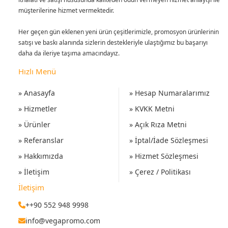
müşterilerine hizmet vermektedir.
Her geçen gün eklenen yeni ürün çeşitlerimizle, promosyon ürünlerinin
satışı ve baskı alanında sizlerin destekleriyle ulaştığımız bu başarıyı
daha da ileriye taşıma amacındayız.
Hızlı Menü
» Anasayfa
» Hesap Numaralarımız
» Hizmetler
» KVKK Metni
» Ürünler
» Açık Rıza Metni
» Referanslar
» İptal/İade Sözleşmesi
» Hakkımızda
» Hizmet Sözleşmesi
» İletişim
» Çerez / Politikası
İletişim
++90 552 948 9998
info@vegapromo.com