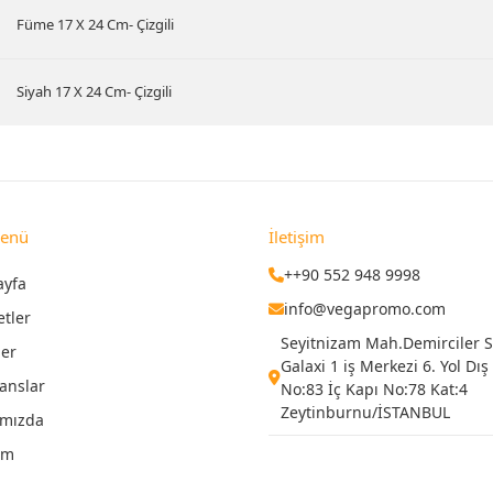
Füme 17 X 24 Cm- Çizgili
Siyah 17 X 24 Cm- Çizgili
Menü
İletişim
++90 552 948 9998
ayfa
info@vegapromo.com
etler
Seyitnizam Mah.Demirciler Si
ler
Galaxi 1 iş Merkezi 6. Yol Dış
anslar
No:83 İç Kapı No:78 Kat:4
Zeytinburnu/İSTANBUL
ımızda
şim