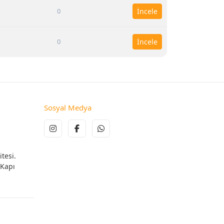
0
İncele
0
İncele
Sosyal Medya
tesi.
 Kapı