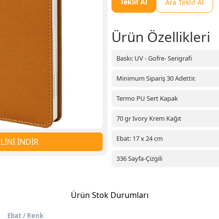
Teklif Al
Ara Teklif Al
Ürün Özellikleri
Baskı: UV - Gofre- Serigrafi
Minimum Sipariş 30 Adettir.
Termo PU Sert Kapak
70 gr Ivory Krem Kağıt
Ebat: 17 x 24 cm
İNİ İNDİR
336 Sayfa-Çizgili
Ürün Stok Durumları
Ebat / Renk