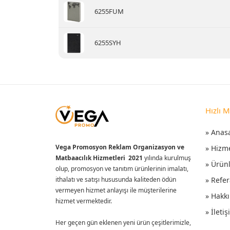
6255FUM
6255SYH
Hızlı 
» Anas
Vega Promosyon Reklam Organizasyon ve
» Hizm
Matbaacılık Hizmetleri 2021
yılında kurulmuş
» Ürün
olup, promosyon ve tanıtım ürünlerinin imalatı,
ithalatı ve satışı hususunda kaliteden ödün
» Refer
vermeyen hizmet anlayışı ile müşterilerine
» Hakk
hizmet vermektedir.
» İleti
Her geçen gün eklenen yeni ürün çeşitlerimizle,