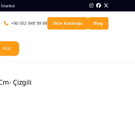
 İstanbul
+90 552 948 99 98
Ürün Kataloğu
Blog
Ara
Cm- Çizgili