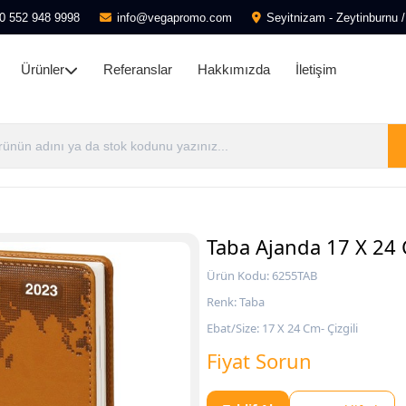
0 552 948 9998
info@vegapromo.com
Seyitnizam - Zeytinburnu /
Ürünler
Referanslar
Hakkımızda
İletişim
Taba Ajanda 17 X 24 
Ürün Kodu: 6255TAB
Renk: Taba
Ebat/Size: 17 X 24 Cm- Çizgili
Fiyat Sorun