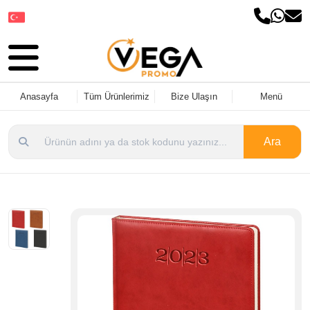
Dil Seçin
Anasayfa
Tüm Ürünlerimiz
Bize Ulaşın
Menü
Ara