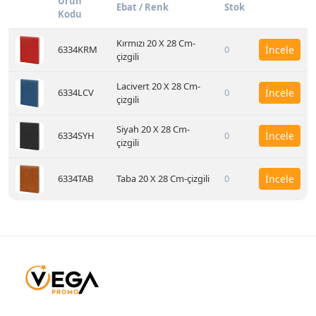
Ürün
Ebat / Renk
Stok
Kodu
Kırmızı 20 X 28 Cm-
6334KRM
0
İncele
çizgili
Lacivert 20 X 28 Cm-
6334LCV
0
İncele
çizgili
Siyah 20 X 28 Cm-
6334SYH
0
İncele
çizgili
6334TAB
Taba 20 X 28 Cm-çizgili
0
İncele