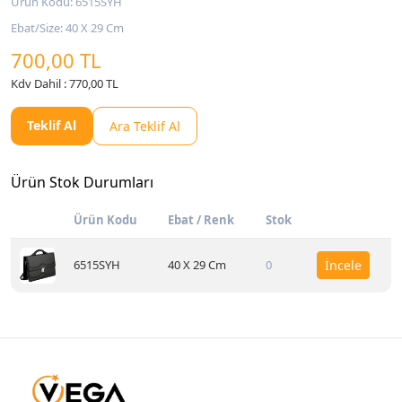
Ürün Kodu: 6515SYH
Ebat/Size: 40 X 29 Cm
700,00 TL
Kdv Dahil : 770,00 TL
Teklif Al
Ara Teklif Al
Ürün Stok Durumları
Ürün Kodu
Ebat / Renk
Stok
6515SYH
40 X 29 Cm
0
İncele