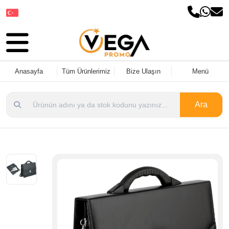
Dil Seçin
Anasayfa
Tüm Ürünlerimiz
Bize Ulaşın
Menü
Ara