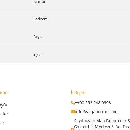
Kırmızı
Lacivert
Beyaz
Siyah
Menü
İletişim
++90 552 948 9998
ayfa
info@vegapromo.com
etler
Seyitnizam Mah.Demirciler Si
ler
Galaxi 1 iş Merkezi 6. Yol Dış