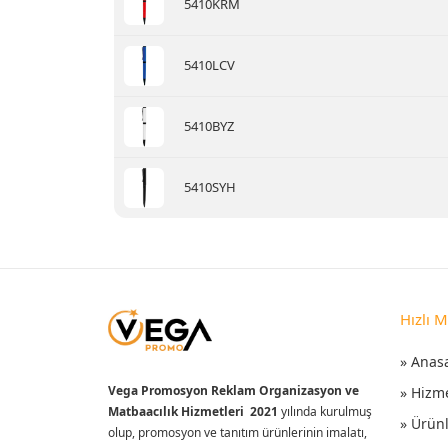
5410KRM
5410LCV
5410BYZ
5410SYH
Hızlı 
» Anas
Vega Promosyon Reklam Organizasyon ve
» Hizm
Matbaacılık Hizmetleri 2021
yılında kurulmuş
» Ürün
olup, promosyon ve tanıtım ürünlerinin imalatı,