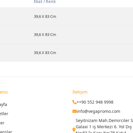
Ebat / Renk
39,6 X 83 Cm
39,6 X 83 Cm
39,6 X 83 Cm
Menü
İletişim
++90 552 948 9998
ayfa
info@vegapromo.com
etler
Seyitnizam Mah.Demirciler Si
ler
Galaxi 1 iş Merkezi 6. Yol Dış
anslar
No:83 İç Kapı No:78 Kat:4