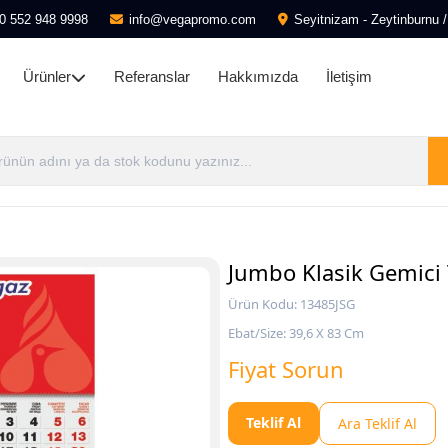
0 552 948 9998
info@vegapromo.com
Seyitnizam - Zeytinburnu /
Ürünler
Referanslar
Hakkımızda
İletişim
Jumbo Klasik Gemici 
Ürün Kodu: 13485JSG
Ebat/Size: 39,6 X 83 Cm
Fiyat Sorun
Teklif Al
Ara Teklif Al