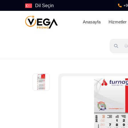
Dil Seçin
+9
Anasayfa
Hizmetler