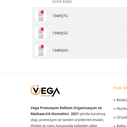
Ürün Kodu
13485JTG
13485JSG
13485JKG
Hızlı 
» Anas
Vega Promosyon Reklam Organizasyon ve
» Hizm
Matbaacılık Hizmetleri 2021
yılında kurulmuş
» Ürün
olup, promosyon ve tanıtım ürünlerinin imalatı,
ithalatı ve satışı hususunda kaliteden ödün
» Refer