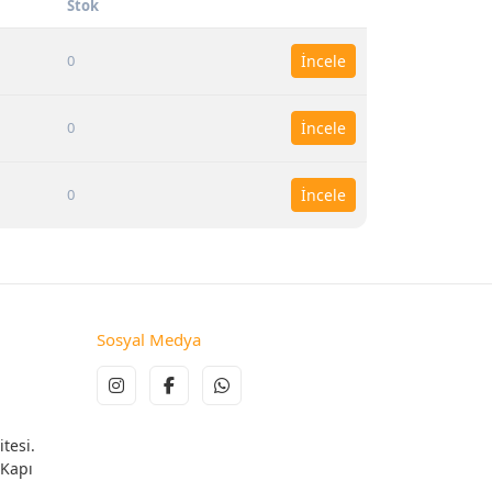
Stok
0
İncele
0
İncele
0
İncele
Sosyal Medya
tesi.
 Kapı