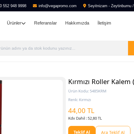
0 552 948 9998
info@vegapromo.com
Seyitnizam - Zeytinburnu /
Ürünler
Referanslar
Hakkımızda
İletişim
Kırmızı Roller Kalem (J
Ürün Kodu: 5485KRM
Renk: Kırmızı
44,00 TL
Kdv Dahil : 52,80 TL
Teklif Al
Ara Teklif Al