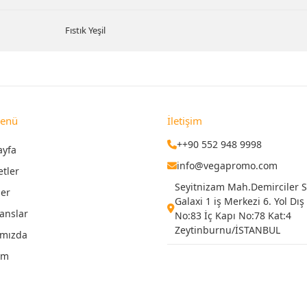
Fıstık Yeşil
Menü
İletişim
++90 552 948 9998
ayfa
info@vegapromo.com
etler
Seyitnizam Mah.Demirciler Si
ler
Galaxi 1 iş Merkezi 6. Yol Dış
anslar
No:83 İç Kapı No:78 Kat:4
Zeytinburnu/İSTANBUL
ımızda
şim