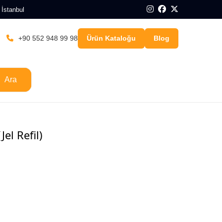
 İstanbul
+90 552 948 99 98
Ürün Kataloğu
Blog
Ara
el Refil)