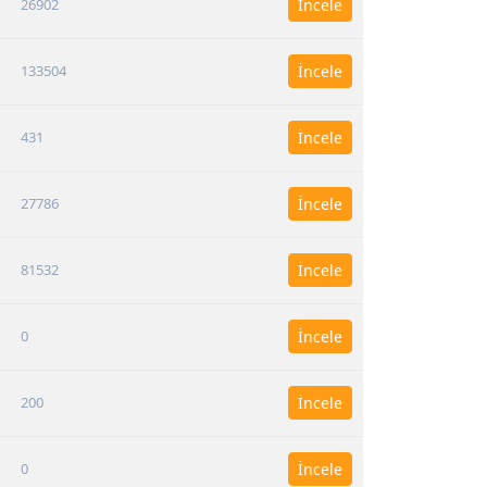
26902
İncele
133504
İncele
431
İncele
27786
İncele
81532
İncele
0
İncele
200
İncele
0
İncele