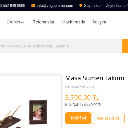
0 552 948 9998
info@vegapromo.com
Seyitnizam - Zeytinburnu /
Ürünler
Referanslar
Hakkımızda
İletişim
Masa Sümen Takımı
Ürün Kodu: 6750
3.700,00 TL
Kdv Dahil : 4.440,00 TL
Teklif Al
Ara Teklif Al