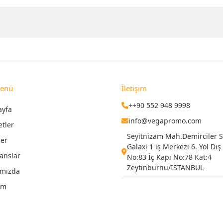
Menü
İletişim
++90 552 948 9998
ayfa
info@vegapromo.com
etler
Seyitnizam Mah.Demirciler Si
ler
Galaxi 1 iş Merkezi 6. Yol Dış
anslar
No:83 İç Kapı No:78 Kat:4
Zeytinburnu/İSTANBUL
ımızda
şim