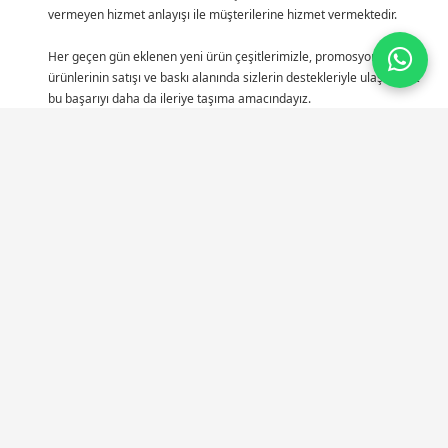
vermeyen hizmet anlayışı ile müşterilerine hizmet vermektedir.
Her geçen gün eklenen yeni ürün çeşitlerimizle, promosyon
ürünlerinin satışı ve baskı alanında sizlerin destekleriyle ulaştığımız
bu başarıyı daha da ileriye taşıma amacındayız.
Hızlı Menü
» Anasayfa
» Hesap Numaralarımız
» Hizmetler
» KVKK Metni
» Ürünler
» Açık Rıza Metni
» Referanslar
» İptal/İade Sözleşmesi
» Hakkımızda
» Hizmet Sözleşmesi
» İletişim
» Çerez / Politikası
İletişim
++90 552 948 9998
info@vegapromo.com