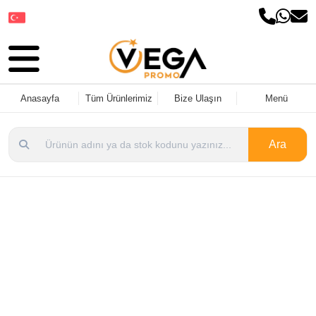
Dil Seçin
Anasayfa
Tüm Ürünlerimiz
Bize Ulaşın
Menü
Ara