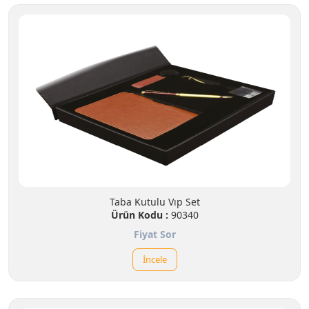
Taba Kutulu Vıp Set
Ürün Kodu :
90340
Fiyat Sor
İncele