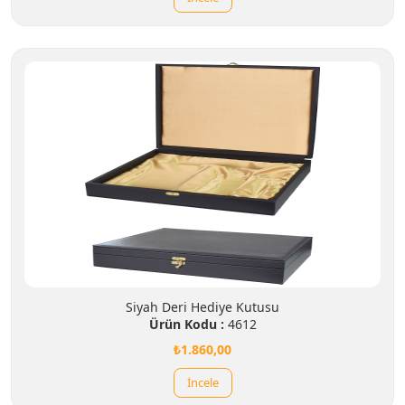
Siyah Deri Hediye Kutusu
Ürün Kodu :
4612
₺1.860,00
İncele