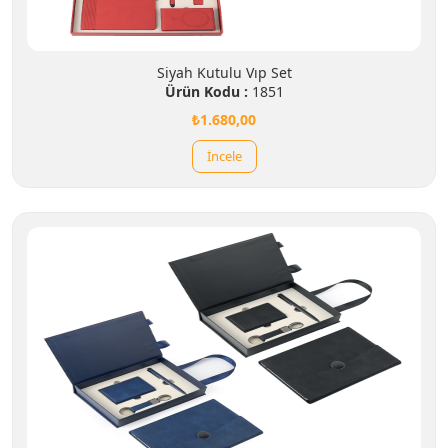
Siyah Kutulu Vıp Set
Ürün Kodu :
1851
₺1.680,00
İncele