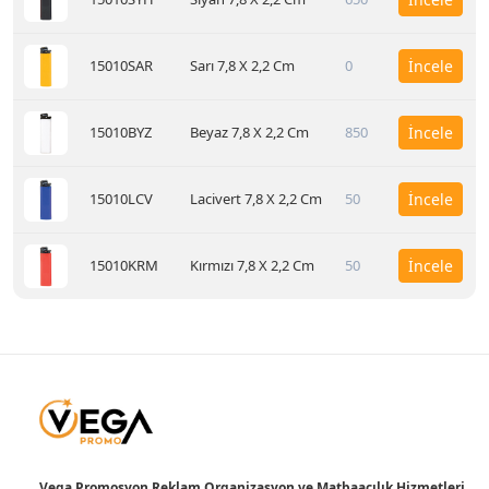
15010SAR
Sarı 7,8 X 2,2 Cm
0
İncele
15010BYZ
Beyaz 7,8 X 2,2 Cm
850
İncele
15010LCV
Lacivert 7,8 X 2,2 Cm
50
İncele
15010KRM
Kırmızı 7,8 X 2,2 Cm
50
İncele
Vega Promosyon Reklam Organizasyon ve Matbaacılık Hizmetleri