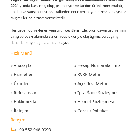
2021
yılında kurulmuş olup, promosyon ve tanıtım ürünlerinin imalatı,
ithalatı ve satışı hususunda kaliteden ödün vermeyen hizmet anlayışı ile
müşterilerine hizmet vermektedir.
Her geçen gün eklenen yeni ürün çeşitlerimizle, promosyon ürünlerinin
satışı ve baskı alanında sizlerin destekleriyle ulaştığımız bu başarıyı
daha da ileriye taşıma amacındayız.
Hızlı Menü
» Anasayfa
» Hesap Numaralarımız
» Hizmetler
» KVKK Metni
» Ürünler
» Açık Rıza Metni
» Referanslar
» İptal/İade Sözleşmesi
» Hakkımızda
» Hizmet Sözleşmesi
» İletişim
» Çerez / Politikası
İletişim
++90 552 948 9998