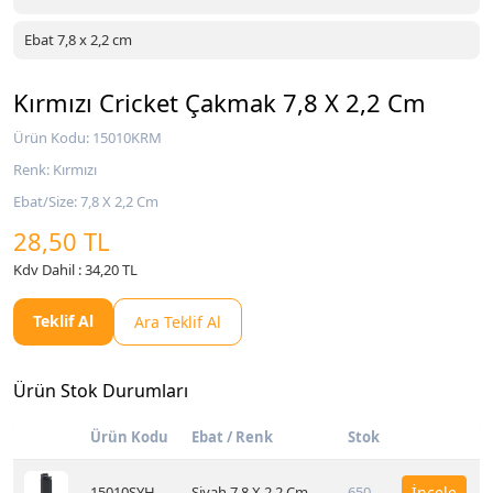
Ebat 7,8 x 2,2 cm
Kırmızı Cricket Çakmak 7,8 X 2,2 Cm
Ürün Kodu: 15010KRM
Renk: Kırmızı
Ebat/Size: 7,8 X 2,2 Cm
28,50 TL
Kdv Dahil : 34,20 TL
Teklif Al
Ara Teklif Al
Ürün Stok Durumları
Ürün Kodu
Ebat / Renk
Stok
15010SYH
Siyah 7,8 X 2,2 Cm
650
İncele