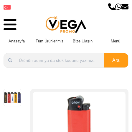
Dil Seçin
Anasayfa
Tüm Ürünlerimiz
Bize Ulaşın
Menü
Ara