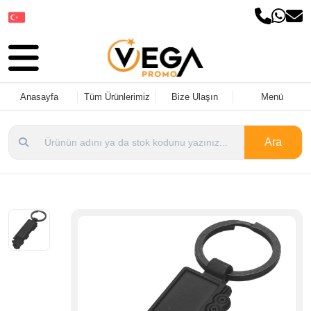
Dil Seçin
Anasayfa
Tüm Ürünlerimiz
Bize Ulaşın
Menü
Ara