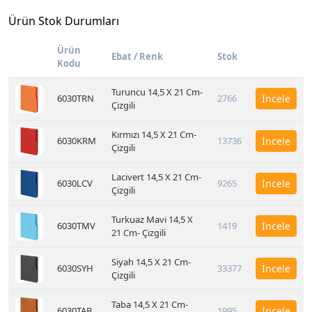
Ürün Stok Durumları
Ürün
Ebat / Renk
Stok
Kodu
Turuncu 14,5 X 21 Cm-
6030TRN
2766
İncele
Çizgili
Kırmızı 14,5 X 21 Cm-
6030KRM
13736
İncele
Çizgili
Lacivert 14,5 X 21 Cm-
6030LCV
9265
İncele
Çizgili
Turkuaz Mavi 14,5 X
6030TMV
1419
İncele
21 Cm- Çizgili
Siyah 14,5 X 21 Cm-
6030SYH
33377
İncele
Çizgili
Taba 14,5 X 21 Cm-
6030TAB
1995
İncele