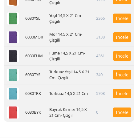
Çizgili
Yeşil 14,5 X 21 Cm-
6030YSL
2366
İncele
Çizgili
Mor 14,5 X 21 Cm-
6030MOR
3138
İncele
Çizgili
Füme 14,5 X 21 Cm-
6030FUM
4361
İncele
Çizgili
Turkuaz Yeşil 14,5 X 21
6030TYS
340
İncele
Cm- Çizgili
6030TRK
Turkuaz 14,5 X 21 Cm
5708
İncele
Bayrak Kırmızı 14,5 X
6030BYK
0
İncele
21 Cm- Çizgili