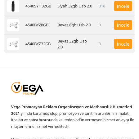
4540SYH32GB
Siyah 32gb Usb 2.0
318
İncele
4540BYZ8GB
Beyaz 8gb Usb 2.0
0
İncele
Beyaz 32gb Usb
4540BYZ32GB
0
İncele
2.0
Vega Promosyon Reklam Organizasyon ve Matbaacılık Hizmetleri
2021
yılında kurulmuş olup, promosyon ve tanıtım ürünlerinin imalatı,
ithalatı ve satışı hususunda kaliteden ödün vermeyen hizmet anlayışı ile
müşterilerine hizmet vermektedir.