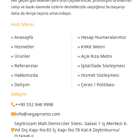
Her geçen gün eklenen yeni ürün çeşitlerimizle, promosyon ürünlerinin
satışı ve baskı alanında sizlerin destekleriyle ulaştığımız bu başarıyı
daha da ileriye taşıma amacındayız.
Hızlı Menü
» Anasayfa
» Hesap Numaralarımız
» Hizmetler
» KVKK Metni
» Ürünler
» Açık Rıza Metni
» Referanslar
» İptal/İade Sözleşmesi
» Hakkımızda
» Hizmet Sözleşmesi
» İletişim
» Çerez / Politikası
İletişim
++90 552 948 9998
info@vegapromo.com
Seyitnizam Mah.Demirciler Sitesi. Galaxi 1 iş Merkezi 6.
Yol Dış Kapı No:83 İç Kapı No:78 Kat:4 Zeytinburnu/
İSTANBUL