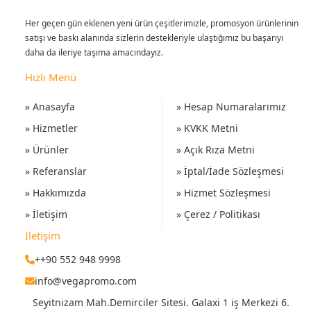
Her geçen gün eklenen yeni ürün çeşitlerimizle, promosyon ürünlerinin
satışı ve baskı alanında sizlerin destekleriyle ulaştığımız bu başarıyı
daha da ileriye taşıma amacındayız.
Hızlı Menü
» Anasayfa
» Hesap Numaralarımız
» Hizmetler
» KVKK Metni
» Ürünler
» Açık Rıza Metni
» Referanslar
» İptal/İade Sözleşmesi
» Hakkımızda
» Hizmet Sözleşmesi
» İletişim
» Çerez / Politikası
İletişim
++90 552 948 9998
info@vegapromo.com
Seyitnizam Mah.Demirciler Sitesi. Galaxi 1 iş Merkezi 6.