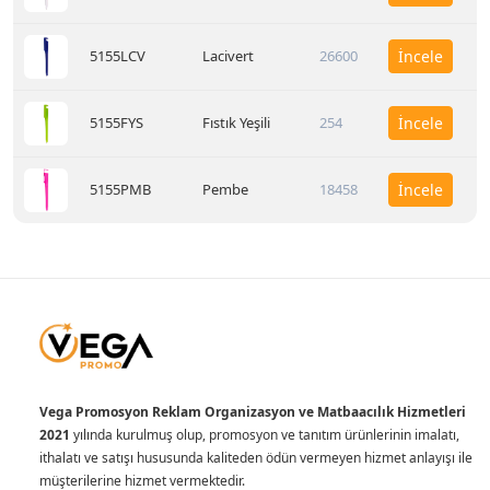
5155LCV
Lacivert
26600
İncele
5155FYS
Fıstık Yeşili
254
İncele
5155PMB
Pembe
18458
İncele
Vega Promosyon Reklam Organizasyon ve Matbaacılık Hizmetleri
2021
yılında kurulmuş olup, promosyon ve tanıtım ürünlerinin imalatı,
ithalatı ve satışı hususunda kaliteden ödün vermeyen hizmet anlayışı ile
müşterilerine hizmet vermektedir.