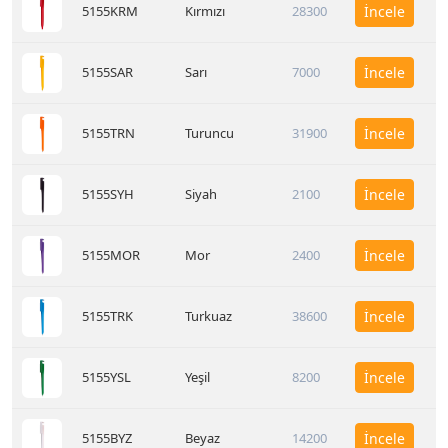
5155KRM
Kırmızı
28300
İncele
5155SAR
Sarı
7000
İncele
5155TRN
Turuncu
31900
İncele
5155SYH
Siyah
2100
İncele
5155MOR
Mor
2400
İncele
5155TRK
Turkuaz
38600
İncele
5155YSL
Yeşil
8200
İncele
5155BYZ
Beyaz
14200
İncele