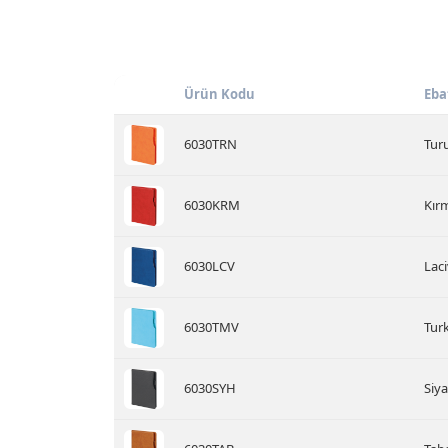
Ürün Kodu
Eba
6030TRN
Turu
6030KRM
Kırm
6030LCV
Laci
6030TMV
Turk
6030SYH
Siya