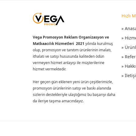
Hızlı 
» Anas
Vega Promosyon Reklam Organizasyon ve
» Hizm
Matbaacılık Hizmetleri 2021
yılında kurulmuş
» Ürün
olup, promosyon ve tanıtım ürünlerinin imalatı,
ithalatı ve satışı hususunda kaliteden ödün
» Refer
vermeyen hizmet anlayışı ile müşterilerine
» Hakk
hizmet vermektedir.
» İleti
Her geçen gün eklenen yeni ürün çeşitlerimizle,
promosyon ürünlerinin satışı ve baskı alanında
sizlerin destekleriyle ulaştığımız bu başarıyı daha
da ileriye taşıma amacındayız.