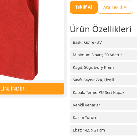
Teklif Al
Ara Teklif Al
Ürün Özellikleri
Baskı: Gofre -UV
Minimum Sipariş 30 Adettir.
Kağıt: 80gr. Ivory Krem
Sayfa Sayısı: 224, Çizgili
İNİ İNDİR
Kapak: Termo PU Sert Kapak
Renkli Kenarlar
Kalem Tutucu
Ebat: 14,5 x 21 cm