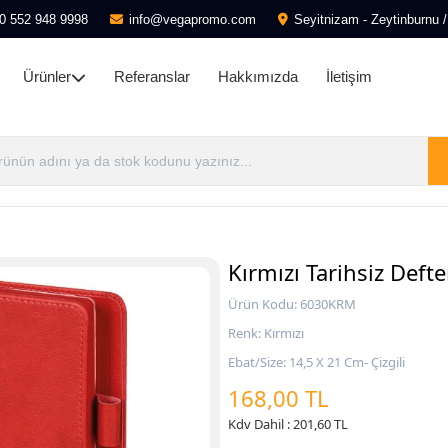
0 552 948 9998
info@vegapromo.com
Seyitnizam - Zeytinburnu /
Ürünler
Referanslar
Hakkımızda
İletişim
Kırmızı Tarihsiz Defte
Ürün Kodu: 6030KRM
Renk: Kırmızı
Ebat/Size: 14,5 X 21 Cm- Çizgili
168,00 TL
Kdv Dahil : 201,60 TL