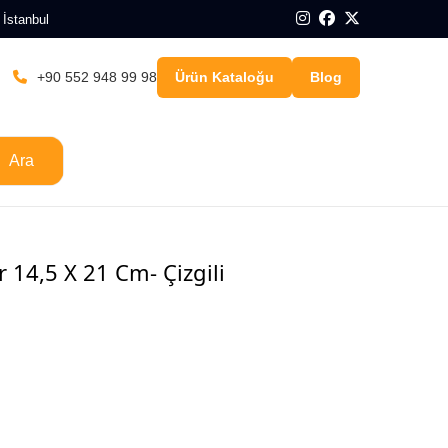
 İstanbul
+90 552 948 99 98
Ürün Kataloğu
Blog
Ara
r 14,5 X 21 Cm- Çizgili