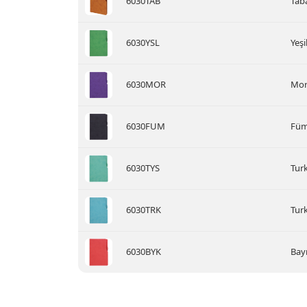
6030TAB
Taba
6030YSL
Yeşi
6030MOR
Mor 
6030FUM
Füme
6030TYS
Turk
6030TRK
Tur
6030BYK
Bayr