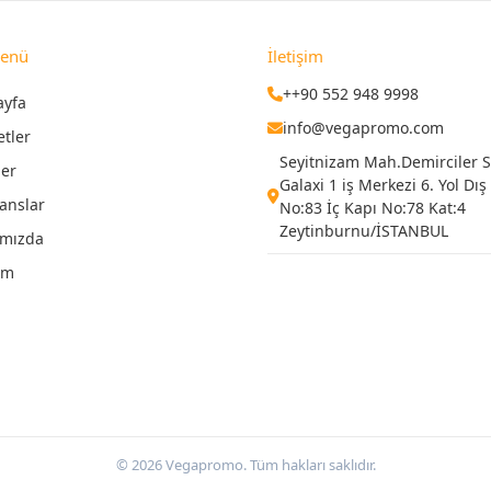
Menü
İletişim
++90 552 948 9998
ayfa
info@vegapromo.com
etler
Seyitnizam Mah.Demirciler Si
ler
Galaxi 1 iş Merkezi 6. Yol Dış
anslar
No:83 İç Kapı No:78 Kat:4
Zeytinburnu/İSTANBUL
ımızda
şim
© 2026 Vegapromo. Tüm hakları saklıdır.