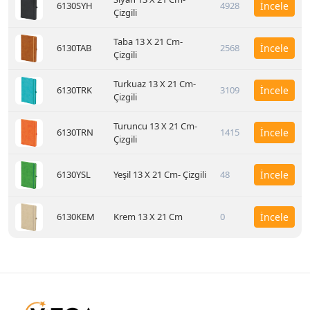
6130SYH
4928
İncele
Çizgili
Taba 13 X 21 Cm-
6130TAB
2568
İncele
Çizgili
Turkuaz 13 X 21 Cm-
6130TRK
3109
İncele
Çizgili
Turuncu 13 X 21 Cm-
6130TRN
1415
İncele
Çizgili
6130YSL
Yeşil 13 X 21 Cm- Çizgili
48
İncele
6130KEM
Krem 13 X 21 Cm
0
İncele