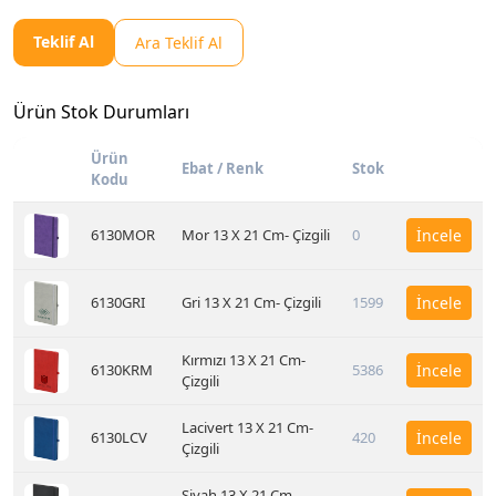
Teklif Al
Ara Teklif Al
Ürün Stok Durumları
Ürün
Ebat / Renk
Stok
Kodu
6130MOR
Mor 13 X 21 Cm- Çizgili
0
İncele
6130GRI
Gri 13 X 21 Cm- Çizgili
1599
İncele
Kırmızı 13 X 21 Cm-
6130KRM
5386
İncele
Çizgili
Lacivert 13 X 21 Cm-
6130LCV
420
İncele
Çizgili
Siyah 13 X 21 Cm-