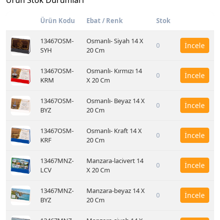
Ürün Stok Durumları
Ürün Kodu
Ebat / Renk
Stok
13467OSM-
Osmanlı- Siyah 14 X
0
İncele
SYH
20 Cm
13467OSM-
Osmanlı- Kırmızı 14
0
İncele
KRM
X 20 Cm
13467OSM-
Osmanlı- Beyaz 14 X
0
İncele
BYZ
20 Cm
13467OSM-
Osmanlı- Kraft 14 X
0
İncele
KRF
20 Cm
13467MNZ-
Manzara-lacivert 14
0
İncele
LCV
X 20 Cm
13467MNZ-
Manzara-beyaz 14 X
0
İncele
BYZ
20 Cm