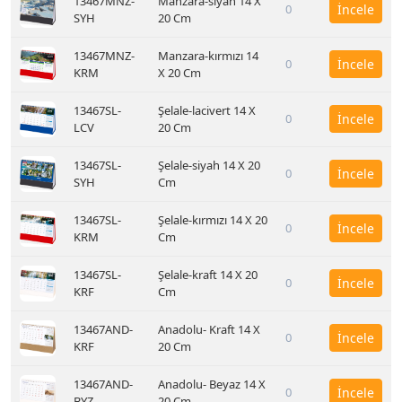
13467MNZ-
Manzara-siyah 14 X
0
İncele
SYH
20 Cm
13467MNZ-
Manzara-kırmızı 14
0
İncele
KRM
X 20 Cm
13467SL-
Şelale-lacivert 14 X
0
İncele
LCV
20 Cm
13467SL-
Şelale-siyah 14 X 20
0
İncele
SYH
Cm
13467SL-
Şelale-kırmızı 14 X 20
0
İncele
KRM
Cm
13467SL-
Şelale-kraft 14 X 20
0
İncele
KRF
Cm
13467AND-
Anadolu- Kraft 14 X
0
İncele
KRF
20 Cm
13467AND-
Anadolu- Beyaz 14 X
0
İncele
BYZ
20 Cm