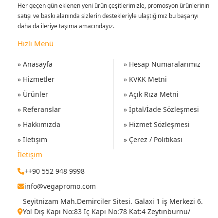
Her geçen gün eklenen yeni ürün çeşitlerimizle, promosyon ürünlerinin
satışı ve baskı alanında sizlerin destekleriyle ulaştığımız bu başarıyı
daha da ileriye taşıma amacındayız.
Hızlı Menü
» Anasayfa
» Hesap Numaralarımız
» Hizmetler
» KVKK Metni
» Ürünler
» Açık Rıza Metni
» Referanslar
» İptal/İade Sözleşmesi
» Hakkımızda
» Hizmet Sözleşmesi
» İletişim
» Çerez / Politikası
İletişim
++90 552 948 9998
info@vegapromo.com
Seyitnizam Mah.Demirciler Sitesi. Galaxi 1 iş Merkezi 6.
Yol Dış Kapı No:83 İç Kapı No:78 Kat:4 Zeytinburnu/