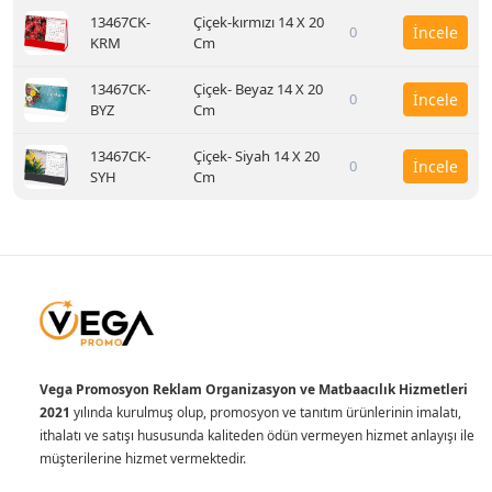
13467CK-
Çiçek-kırmızı 14 X 20
0
İncele
KRM
Cm
13467CK-
Çiçek- Beyaz 14 X 20
0
İncele
BYZ
Cm
13467CK-
Çiçek- Siyah 14 X 20
0
İncele
SYH
Cm
Vega Promosyon Reklam Organizasyon ve Matbaacılık Hizmetleri
2021
yılında kurulmuş olup, promosyon ve tanıtım ürünlerinin imalatı,
ithalatı ve satışı hususunda kaliteden ödün vermeyen hizmet anlayışı ile
müşterilerine hizmet vermektedir.