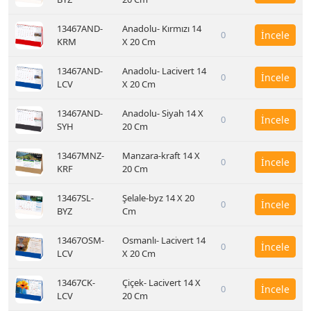
13467AND-
Anadolu- Kırmızı 14
0
İncele
KRM
X 20 Cm
13467AND-
Anadolu- Lacivert 14
0
İncele
LCV
X 20 Cm
13467AND-
Anadolu- Siyah 14 X
0
İncele
SYH
20 Cm
13467MNZ-
Manzara-kraft 14 X
0
İncele
KRF
20 Cm
13467SL-
Şelale-byz 14 X 20
0
İncele
BYZ
Cm
13467OSM-
Osmanlı- Lacivert 14
0
İncele
LCV
X 20 Cm
13467CK-
Çiçek- Lacivert 14 X
0
İncele
LCV
20 Cm